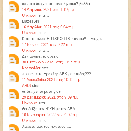
σε ποιο δειχνει το παναθηναικο? βολλει
14 Απριλίου 2021 στις 1:19 μ.μ.
Unknown
είπε...
MazesBin
16 Απριλίου 2021 στις 6:04 π.μ.
Unknown
είπε...
Κατα τα αλλα ERTSPORTS παντου!!!!! Αισχος
17 Ιουνίου 2021 στις 9:22 π.μ.
Unknown
είπε...
Δεν ανοιγει το αρχείο!
30 Οκτωβρίου 2021 στις 10:15 π.μ.
KostasMar
είπε...
που είναι το Ηρακλης ΑΕΚ ρε παίδες???
11 Δεκεμβρίου 2021 στις 10:12 π.μ.
ARIS
είπε...
δε δειχνει το ματσ γιατί
29 Δεκεμβρίου 2021 στις 9:09 π.μ.
Unknown
είπε...
Θα δείξει την ΝΊΚΗ με την ΑΕΛ
16 Ιανουαρίου 2022 στις 9:02 π.μ.
Unknown
είπε...
Χαιρέτα μας τον πλάτανο......