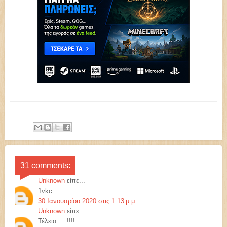
31 comments:
Unknown
είπε...
1vkc
30 Ιανουαρίου 2020 στις 1:13 μ.μ.
Unknown
είπε...
Τέλεια... .!!!!