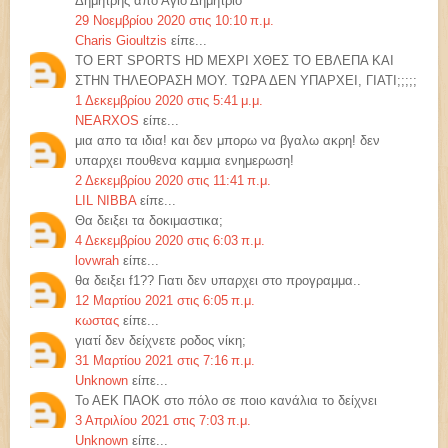
Δημήτρης απο Άγιο Δημήτριο
29 Νοεμβρίου 2020 στις 10:10 π.μ.
Charis Gioultzis
είπε...
ΤΟ ERT SPORTS HD ΜΕΧΡΙ ΧΘΕΣ ΤΟ ΕΒΛΕΠΑ ΚΑΙ
ΣΤΗΝ ΤΗΛΕΟΡΑΣΗ ΜΟΥ. ΤΩΡΑ ΔΕΝ ΥΠΑΡΧΕΙ, ΓΙΑΤΙ;;;;;
1 Δεκεμβρίου 2020 στις 5:41 μ.μ.
NEARXOS
είπε...
μια απο τα ιδια! και δεν μπορω να βγαλω ακρη! δεν
υπαρχει πουθενα καμμια ενημερωση!
2 Δεκεμβρίου 2020 στις 11:41 π.μ.
LIL NIBBA
είπε...
Θα δειξει τα δοκιμαστικα;
4 Δεκεμβρίου 2020 στις 6:03 π.μ.
lovwrah
είπε...
θα δειξει f1?? Γιατι δεν υπαρχει στο προγραμμα..
12 Μαρτίου 2021 στις 6:05 π.μ.
κωστας
είπε...
γιατί δεν δείχνετε ροδος νίκη;
31 Μαρτίου 2021 στις 7:16 π.μ.
Unknown
είπε...
Το ΑΕΚ ΠΑΟΚ στο πόλο σε ποιο κανάλια το δείχνει
3 Απριλίου 2021 στις 7:03 π.μ.
Unknown
είπε...