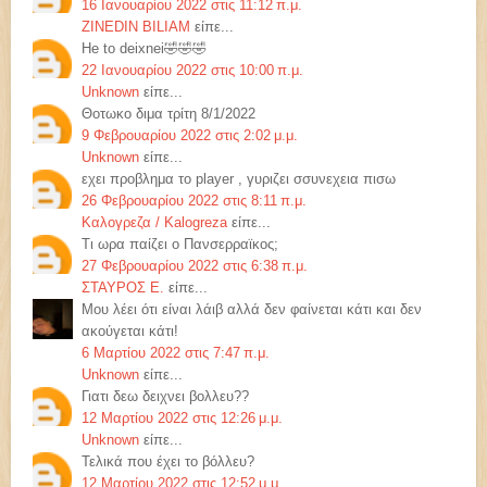
16 Ιανουαρίου 2022 στις 11:12 π.μ.
ZINEDIN BILIAM
είπε...
He to deixnei🤣🤣🤣
22 Ιανουαρίου 2022 στις 10:00 π.μ.
Unknown
είπε...
Θοτωκο διμα τρίτη 8/1/2022
9 Φεβρουαρίου 2022 στις 2:02 μ.μ.
Unknown
είπε...
εχει προβλημα το player , γυριζει σσυνεχεια πισω
26 Φεβρουαρίου 2022 στις 8:11 π.μ.
Καλογρεζα / Kalogreza
είπε...
Τι ωρα παίζει ο Πανσερραϊκος;
27 Φεβρουαρίου 2022 στις 6:38 π.μ.
ΣΤΑΥΡΟΣ Ε.
είπε...
Μου λέει ότι είναι λάιβ αλλά δεν φαίνεται κάτι και δεν
ακούγεται κάτι!
6 Μαρτίου 2022 στις 7:47 π.μ.
Unknown
είπε...
Γιατι δεω δειχνει βολλευ??
12 Μαρτίου 2022 στις 12:26 μ.μ.
Unknown
είπε...
Τελικά που έχει το βόλλευ?
12 Μαρτίου 2022 στις 12:52 μ.μ.