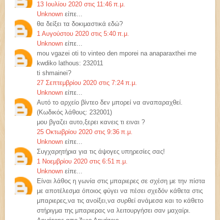
13 Ιουλίου 2020 στις 11:46 π.μ.
Unknown
είπε...
θα δείξει τα δοκιμαστικά εδώ?
1 Αυγούστου 2020 στις 5:40 π.μ.
Unknown
είπε...
mou vgazei oti to vinteo den mporei na anaparaxthei me
kwdiko lathous: 232011
ti shmainei?
27 Σεπτεμβρίου 2020 στις 7:24 π.μ.
Unknown
είπε...
Αυτό το αρχείο βίντεο δεν μπορεί να αναπαραχθεί.
(Κωδικός λάθους: 232001)
μου βγαζει αυτο,ξερει κανεις τι ειναι ?
25 Οκτωβρίου 2020 στις 9:36 π.μ.
Unknown
είπε...
Συγχαρητήρια για τις άψογες υπηρεσίες σας!
1 Νοεμβρίου 2020 στις 6:51 π.μ.
Unknown
είπε...
Είναι λάθος η γωνία στις μπαριερες σε σχέση με την πίστα
με αποτέλεσμα όποιος φύγει να πέσει σχεδόν κάθετα στις
μπαριερες,να τις ανοίξει,να συρθεί ανάμεσα και το κάθετο
στήριγμα της μπαριερας να λειτουργήσει σαν μαχαίρι.