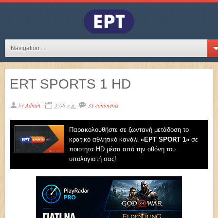
Navigation ...
ERT SPORTS 1 HD
by
Admin
3:08 π.μ.
31 comments
Παρακολουθήστε σε ζωντανή μετάδοση το
κρατικό αθλητικό κανάλι
«EΡT SPORT 1»
σε
ποιοτητα HD μέσα από την οθόνη του
υπολογιστή σας!