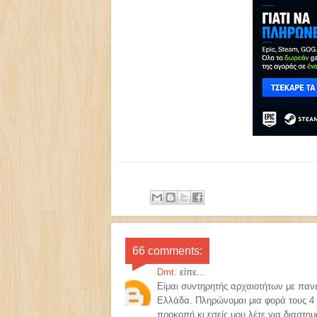
66 comments:
Dmt.
είπε...
Είμαι συντηρητής αρχαιοτήτων με παν
Ελλάδα. Πληρώνομαι μια φορά τους 4 
προκοπή κι εσείς μου λέτε για διαστημ