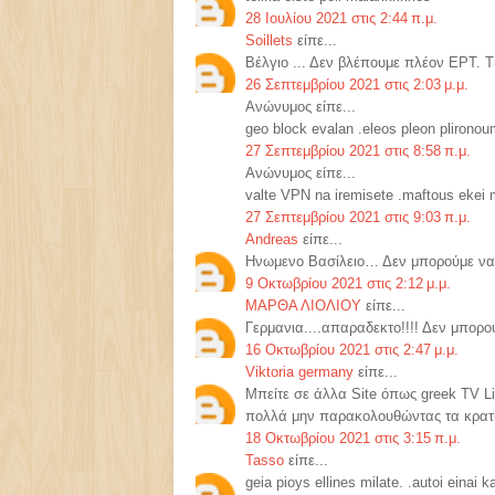
28 Ιουλίου 2021 στις 2:44 π.μ.
Soillets
είπε...
Βέλγιο ... Δεν βλέπουμε πλέον ΕΡΤ. Τ
26 Σεπτεμβρίου 2021 στις 2:03 μ.μ.
Ανώνυμος είπε...
geo block evalan .eleos pleon plirono
27 Σεπτεμβρίου 2021 στις 8:58 π.μ.
Ανώνυμος είπε...
valte VPN na iremisete .maftous ekei
27 Σεπτεμβρίου 2021 στις 9:03 π.μ.
Andreas
είπε...
Ηνωμενο Βασίλειο… Δεν μπορούμε να 
9 Οκτωβρίου 2021 στις 2:12 μ.μ.
ΜΑΡΘΑ ΛΙΟΛΙΟΥ
είπε...
Γερμανια....απαραδεκτο!!!! Δεν μπορ
16 Οκτωβρίου 2021 στις 2:47 μ.μ.
Viktoria germany
είπε...
Μπείτε σε άλλα Site όπως greek TV L
πολλά μην παρακολουθώντας τα κρατι
18 Οκτωβρίου 2021 στις 3:15 π.μ.
Tasso
είπε...
geia pioys ellines milate. .autoi einai k