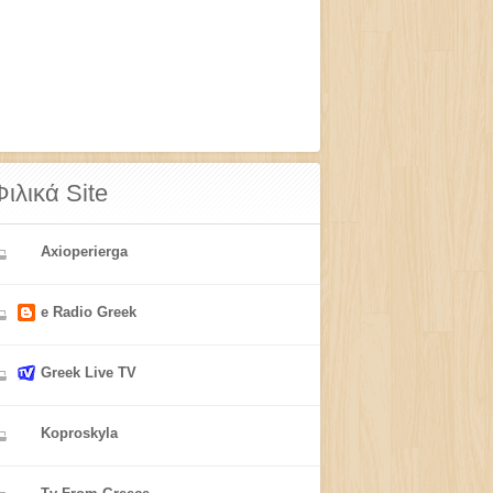
Φιλικά Site
Axioperierga
e Radio Greek
Greek Live TV
Koproskyla