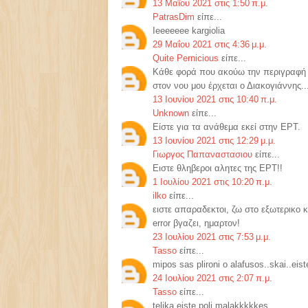
13 Μαΐου 2021 στις 1:50 π.μ.
PatrasDim
είπε...
Ieeeeeee kargiolia
29 Μαΐου 2021 στις 4:36 μ.μ.
Quite Pernicious
είπε...
Κάθε φορά που ακούω την περιγραφή 
στον νου μου έρχεται ο Διακογιάννης..
13 Ιουνίου 2021 στις 10:40 π.μ.
Unknown
είπε...
Είστε για τα ανάθεμα εκεί στην ΕΡΤ.
13 Ιουνίου 2021 στις 12:29 μ.μ.
Γιωργος Παπαναστασιου
είπε...
Ειστε θληβεροι αλητες της ΕΡΤ!!
1 Ιουλίου 2021 στις 10:20 π.μ.
ilko
είπε...
ειστε απαραδεκτοι, ζω στο εξωτερικο
error βγαζει, ημαρτον!
23 Ιουλίου 2021 στις 7:53 μ.μ.
Tasso
είπε...
mipos sas plironi o alafusos..skai..eis
24 Ιουλίου 2021 στις 2:07 π.μ.
Tasso
είπε...
telika eiste poli malakkkkkes