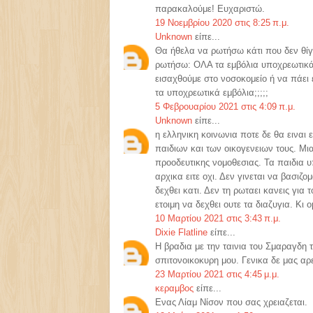
παρακαλούμε! Ευχαριστώ.
19 Νοεμβρίου 2020 στις 8:25 π.μ.
Unknown
είπε...
Θα ήθελα να ρωτήσω κάτι που δεν θ
ρωτήσω: ΟΛΑ τα εμβόλια υποχρεωτικά 
εισαχθούμε στο νοσοκομείο ή να πάει 
τα υποχρεωτικά εμβόλια;;;;;
5 Φεβρουαρίου 2021 στις 4:09 π.μ.
Unknown
είπε...
η ελληνικη κοινωνια ποτε δε θα ειναι
παιδιων και των οικογενειων τους. Μια
προοδευτικης νομοθεσιας. Τα παιδια υπ
αρχικα ειτε οχι. Δεν γινεται να βασιζ
δεχθει κατι. Δεν τη ρωταει κανεις για
ετοιμη να δεχθει ουτε τα διαζυγια. Κι
10 Μαρτίου 2021 στις 3:43 π.μ.
Dixie Flatline
είπε...
Η βραδια με την ταινια του Σμαραγδη τ
σπιτονοικοκυρη μου. Γενικα δε μας αρ
23 Μαρτίου 2021 στις 4:45 μ.μ.
κεραμβος
είπε...
Ενας Λίαμ Νίσον που σας χρειαζεται.