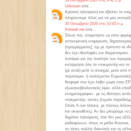
30 Οκτωβρίου 2020 στις 9:42 π.μ.
Unknown
είπε...
Κρατική τηλεόραση και έβαλαν το νού
πληρώνουμε τέλος για να μας εκνειρίζε
30 Οκτωβρίου 2020 στις 10:03 π.μ.
Antiwall.net
είπε...
Έλεος πια, σταματήστε να είστε φερέφ
αντικειμενική ενημέρωση, δημοσιογραφ
(προγράμματος), όχι με πρότυπο τα ιδ
δεν έχει ιδεοληψίες και δογματισμούς 
λυπάμαι για την ποιότητα των προγραμ
καταργήσει όλα τα ντοκιμαντέρ και τα
(με αυτά) μετά το άνοιγμα, μετά από 
παγκόσμια, ή τουλάχιστον Ευρωπαϊκή 
διαφορά που έχει λάβει χώρα στην ΕΡΤ
εξωκοινοβουλευτικός είμαι, αλλά επει
κινηματογράφου - με τις ιδιότητες αυτ
ντοκιμαντέρ, ταινίες (τυχαία παραδείγ
Σπαϊκ Λι και τόσους, με πόσους άλλο
και σκηνοθέτες). Αν δεν μπορούμε να 
δημόσια τηλεόραση, τότε δεν μας αξί
ραδιοφώνων, όπως το ράδιο Kosmos, όπ
τις τόσες πολλές διακοπές και τις αλλ