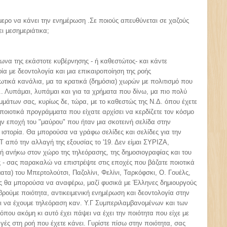
μερο να κάνει την ενημέρωση .Σε ποιούς απευθύνεται σε χαζούς
ι μεσημεριάτικα;
ωνα της εκάστοτε κυβέρνησης - ή καθεστώτος- και κάντε
ία με δεοντολογία και μια επικαιροποίηση της ροής
ιωτικά κανάλια, μα τα κρατικά (δημόσια) χωρών με πολιτισμό που
... Λυπάμαι, λυπάμαι και για τα χρήματα που δίνω, μα πιο πολύ
μάτων σας, κυρίως δε, τώρα, με το καθεστώς της Ν.Δ. όπου έχετε
 ποιοτικά προγράμματα που είχατε αρχίσει να κερδίζετε τον κόσμο
την εποχή του "μαύρου" που ήταν μια σκοτεινή σελίδα στην
ιστορία. Θα μπορούσα να γράφω σελίδες και σελίδες για την
 από την αλλαγή της εξουσίας το '19. Δεν είμαι ΣΥΡΙΖΑ,
δή ανήκω στον χώρο της τηλεόρασης, της δημοσιογραφίας και του
ές - σας παρακαλώ να επιστρέψτε στις εποχές που βάζατε ποιοτικά
ματα) του Μπερτολούτσι, Παζολίνι, Φελίνι, Ταρκόφσκι, Ο. Γουέλς,
υς θα μπορούσα να αναφέρω, μαζί φυσικά με Έλληνες δημιουργούς
βρούμε ποιότητα, αντικειμενική ενημέρωση και δεοντολογία στην
ζει να έχουμε τηλεόραση καν. Υ.Γ Συμπεριλαμβανομένων και των
ου ακόμη κι αυτό έχει πάψει να έχει την ποιότητα που είχε με
αγές στη ροή που έχετε κάνει. Γυρίστε πίσω στην ποιότητα, σας