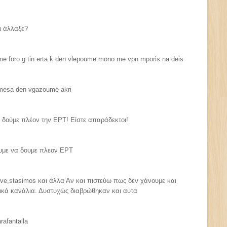
ι άλλαξε?
ume foro g tin erta k den vlepoume.mono me vpn mporis na deis
 mesa den vgazoume akri
δούμε πλέον την ΕΡΤ! Είστε απαράδεκτοι!
ουμε να δουμε πλεον ΕΡΤ
ive,stasimos και άλλα Αν και πιστεύω πως δεν χάνουμε και
κά κανάλια. Δυστυχώς διαβρώθηκαν και αυτα
arafantalla