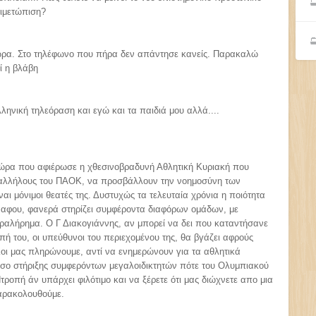
τιμετώπιση?
 ώρα. Στο τηλέφωνο που πήρα δεν απάντησε κανείς. Παρακαλώ
ί η βλάβη
ηνική τηλεόραση και εγώ και τα παιδιά μου αλλά....
 ώρα που αφιέρωσε η χθεσινοβραδυνή Αθλητική Κυριακή που
παλλήλους του ΠΑΟΚ, να προσβάλλουν την νοημοσύνη των
αι μόνιμοι θεατές της. Δυστυχώς τα τελευταία χρόνια η ποιότητα
, αφου, φανερά στηρίζει συμφέροντα διαφόρων ομάδων, με
λήρημα. Ο Γ Διακογιάννης, αν μπορεί να δει που καταντήσανε
ή του, οι υπεύθυνοι του περιεχομένου της, θα βγάζει αφρούς
λοι μας πληρώνουμε, αντί να ενημερώνουν για τα αθλητικά
σο στήριξης συμφερόντων μεγαλοιδικτητών πότε του Ολυμπιακού
οπή άν υπάρχει φιλότιμο και να ξέρετε ότι μας διώχνετε απο μια
αρακολουθούμε.