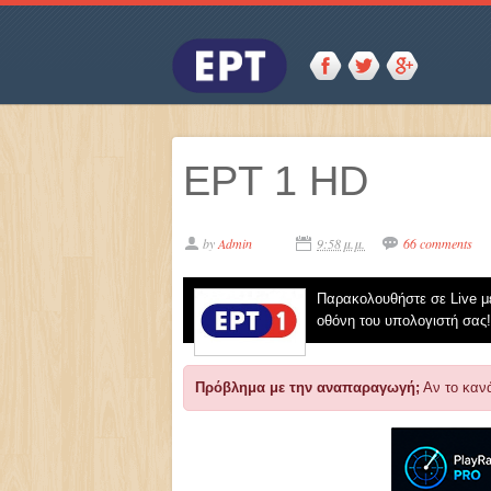
ΕΡΤ 1 HD
by
Admin
9:58 μ.μ.
66 comments
Παρακολουθήστε σε Live μ
οθόνη του υπολογιστή σας!
Πρόβλημα με την αναπαραγωγή;
Αν το κανά