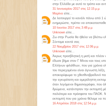
στην Ελλάδα με αυτό το τρόπο και αν
31 Ιανουαρίου 2017 στις 12:15 μ.μ.
Μαρίνα
είπε...
Δε λειτουργεί το κανάλι πάνω από 1
ενημερώστε, πρέπει να αποκατασταθε
10 Ιουνίου 2017 στις 3:48 μ.μ.
Unknown
είπε...
Ζω στην Ρωσία θα ήθελα να βλέπω ελλ
Σύντομα κοντά σας
22 Νοεμβρίου 2017 στις 12:06 μ.μ.
Unknown
είπε...
Άκρως προσβλητική η μισή και πλέον
έδωσε βήμα στον Γ Μίνου και τους υ
Ελλήνων φιλάθλων, που για χρόνια είν
του περιεχομένου είναι άγνωστη λέξη
αποκορύφωμα το χθεσθνοβραδυνό παρα
την εγκυρότατη και αμερόληπτη εκπομπ
όταν λεγόμενοι δημοσιογράφοι, που ό
δρώμενα, κατάντησαν την εκπομπή μέ
παλιότερα και πρόσφατα του ΠΑΟΚ. Ντρ
εκπομπή που για χρόνια θέλαμε να π
16 Απριλίου 2018 στις 12:54 μ.μ.