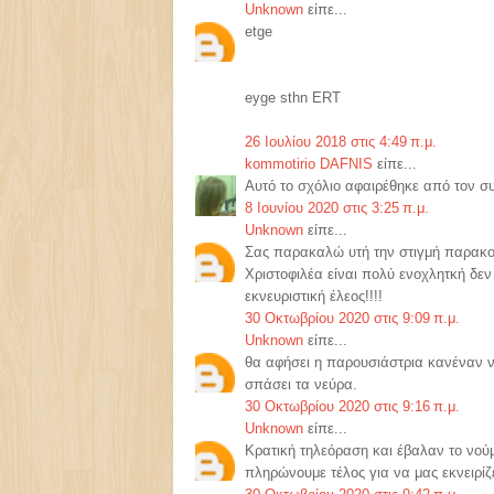
Unknown
είπε...
etge
eyge sthn ERT
26 Ιουλίου 2018 στις 4:49 π.μ.
kommotirio DAFNIS
είπε...
Αυτό το σχόλιο αφαιρέθηκε από τον σ
8 Ιουνίου 2020 στις 3:25 π.μ.
Unknown
είπε...
Σας παρακαλώ υτή την στιγμή παρακολ
Χριστοφιλέα είναι πολύ ενοχλητκή δεν 
εκνευριστική έλεος!!!!
30 Οκτωβρίου 2020 στις 9:09 π.μ.
Unknown
είπε...
θα αφήσει η παρουσιάστρια κανέναν να 
σπάσει τα νεύρα.
30 Οκτωβρίου 2020 στις 9:16 π.μ.
Unknown
είπε...
Κρατική τηλεόραση και έβαλαν το νού
πληρώνουμε τέλος για να μας εκνειρίζε