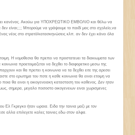
ίγει κανένας. Ακούω για ΥΠΟΧΡΕΩΤΙΚΟ ΕΜΒΟΛΙΟ και θέλω να
δεν είναι;;;; Μπορούμε να γράψουμε το παιδί μας στο σχολείο,να
ένας νέος στο στρατό/κατασκηνώσεις κλπ. αν δεν έχει κάνει όλα
 ετοιμη. Η νομοθεσια θα πρεπει να προστατευει τα διακιωματα των
 κοινωνια προετοιμαζεται να δεχθει το διαφορετικο μεσω της
αρχουν και θα πρεπει η κοινωνια να τα δεχθει ειτε της αρεσει
ομαστε στο ερωτημα του ποτε η καθε κοινωνια θα ειναι ετοιμη να
 το ποια θα ειναι η οικογενειακη κατασταση του καθενος. Δεν ηταν
 ομως, σημερα, μεγαλο ποσοστο οικογενειων ειναι χωρισμενες
ου Ελ Γκρεγκο ήταν ωραια. Ειδα την ταινια μαζι με τον
εσε αλλα επιλεγετε καλες ταινιες εδω στον αλφα.