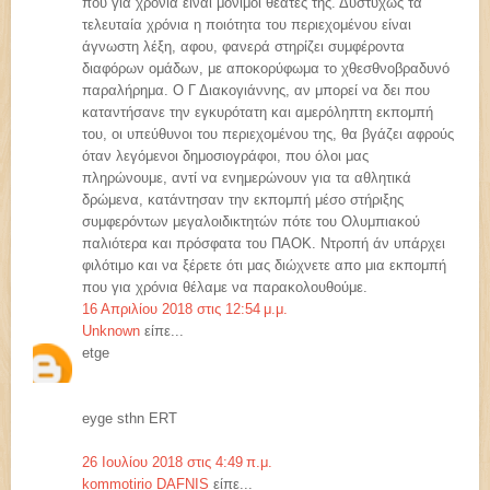
που για χρόνια είναι μόνιμοι θεατές της. Δυστυχώς τα
τελευταία χρόνια η ποιότητα του περιεχομένου είναι
άγνωστη λέξη, αφου, φανερά στηρίζει συμφέροντα
διαφόρων ομάδων, με αποκορύφωμα το χθεσθνοβραδυνό
παραλήρημα. Ο Γ Διακογιάννης, αν μπορεί να δει που
καταντήσανε την εγκυρότατη και αμερόληπτη εκπομπή
του, οι υπεύθυνοι του περιεχομένου της, θα βγάζει αφρούς
όταν λεγόμενοι δημοσιογράφοι, που όλοι μας
πληρώνουμε, αντί να ενημερώνουν για τα αθλητικά
δρώμενα, κατάντησαν την εκπομπή μέσο στήριξης
συμφερόντων μεγαλοιδικτητών πότε του Ολυμπιακού
παλιότερα και πρόσφατα του ΠΑΟΚ. Ντροπή άν υπάρχει
φιλότιμο και να ξέρετε ότι μας διώχνετε απο μια εκπομπή
που για χρόνια θέλαμε να παρακολουθούμε.
16 Απριλίου 2018 στις 12:54 μ.μ.
Unknown
είπε...
etge
eyge sthn ERT
26 Ιουλίου 2018 στις 4:49 π.μ.
kommotirio DAFNIS
είπε...