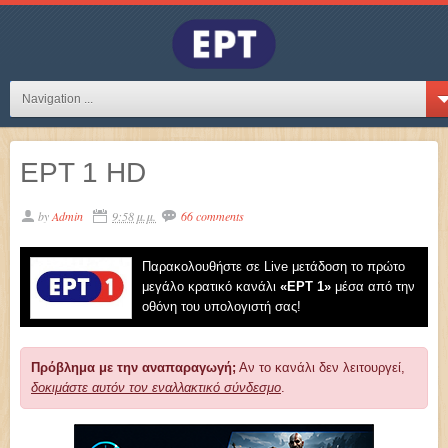
Navigation ...
ΕΡΤ 1 HD
by
Admin
9:58 μ.μ.
66 comments
Παρακολουθήστε σε Live μετάδοση το πρώτο
μεγάλο κρατικό κανάλι
«EΡT 1»
μέσα από την
οθόνη του υπολογιστή σας!
Πρόβλημα με την αναπαραγωγή;
Αν το κανάλι δεν λειτουργεί,
δοκιμάστε αυτόν τον εναλλακτικό σύνδεσμο
.