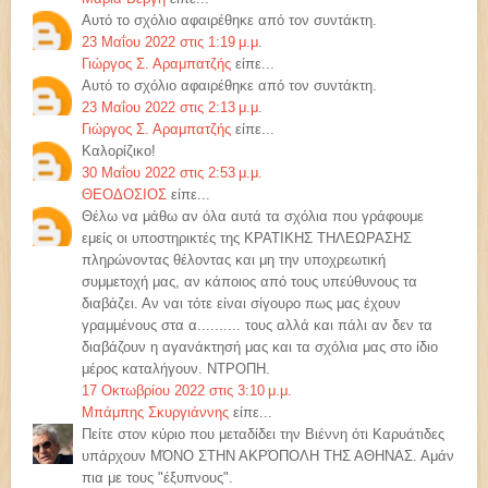
Αυτό το σχόλιο αφαιρέθηκε από τον συντάκτη.
23 Μαΐου 2022 στις 1:19 μ.μ.
Γιώργος Σ. Αραμπατζής
είπε...
Αυτό το σχόλιο αφαιρέθηκε από τον συντάκτη.
23 Μαΐου 2022 στις 2:13 μ.μ.
Γιώργος Σ. Αραμπατζής
είπε...
Καλορίζικο!
30 Μαΐου 2022 στις 2:53 μ.μ.
ΘΕΟΔΟΣΙΟΣ
είπε...
Θέλω να μάθω αν όλα αυτά τα σχόλια που γράφουμε
εμείς οι υποστηρικτές της ΚΡΑΤΙΚΗΣ ΤΗΛΕΩΡΑΣΗΣ
πληρώνοντας θέλοντας και μη την υποχρεωτική
συμμετοχή μας, αν κάποιος από τους υπεύθυνους τα
διαβάζει. Αν ναι τότε είναι σίγουρο πως μας έχουν
γραμμένους στα α.......... τους αλλά και πάλι αν δεν τα
διαβάζουν η αγανάκτησή μας και τα σχόλια μας στο ίδιο
μέρος καταλήγουν. ΝΤΡΟΠΗ.
17 Οκτωβρίου 2022 στις 3:10 μ.μ.
Μπάμπης Σκυργιάννης
είπε...
Πείτε στον κύριο που μεταδίδει την Βιέννη ότι Καρυάτιδες
υπάρχουν ΜΌΝΟ ΣΤΗΝ ΑΚΡΌΠΟΛΗ ΤΗΣ ΑΘΗΝΑΣ. Αμάν
πια με τους "έξυπνους".