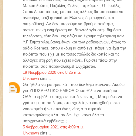
Μπερτολούτσι, Παζολίνι, Φελίνι, Ταρκόφσκι, Ο. Γουέλς,
Σπαϊκ Λι και τόσους, με πόσους άλλους θα μπορούσα να
αναφέρω, μαζί φυσικά με Έλληνες δημιουργούς και
σκηνοθέτες). Αν δεν μπορούμε να βρούμε ποιότητα,
αντικειμενική ενημέρωση και δεοντολογία στην δημόσια
τηλεόραση, τότε δεν μας αξίζει να έχουμε τηλεόραση καν.
Υ.Γ Συμπεριλαμβανομένων και των ραδιοφώνων, όπως το
ράδιο Kosmos, όπου ακόμη κι αυτό έχει πάψει να έχει την
ποιότητα που είχε με τις τόσες πολλές διακοπές και τις
αλλαγές στη ροή που έχετε κάνει. Γυρίστε πίσω στην
ποιότητα, σας παρακαλούμε! Ευχαριστώ.
19 Νοεμβρίου 2020 στις 8:25 π.μ.
Unknown
είπε...
Θα ήθελα να ρωτήσω κάτι που δεν θίγει κανένας. Ακούω
για ΥΠΟΧΡΕΩΤΙΚΟ ΕΜΒΟΛΙΟ και θέλω να ρωτήσω:
ΟΛΑ τα εμβόλια υποχρεωτικά δεν είναι;;;; Μπορούμε να
γράψουμε το παιδί μας στο σχολείο,να εισαχθούμε στο
νοσοκομείο ή να πάει ένας νέος στο στρατό/
κατασκηνώσεις κλπ. αν δεν έχει κάνει όλα τα
υποχρεωτικά εμβόλια;;;;;
5 Φεβρουαρίου 2021 στις 4:09 π.μ.
Unknown
είπε...