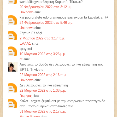
world έδειχνε αθλητική Κυριακή. Τόκοψε?
20 Φεβρουαρίου 2022 στις 3:12 μ.μ.
Unknown
είπε...
kai pou grafete edo gramenous sas exoun ta kabalakia!!@
24 Φεβρουαρίου 2022 στις 5:46 μ.μ.
Unknown
είπε...
Ζήτω η Ελλάς!
2 Μαρτίου 2022 στις 3:17 π.μ.
ΕΛΛΑΣ
είπε...
τραγικοί
10 Μαρτίου 2022 στις 3:26 μ.μ.
pt
είπε...
Από χτες το βράδυ δεν λειτουργεί το live streaming της
ΕΡΤ1. Τι γίνεται;
22 Μαρτίου 2022 στις 2:16 π.μ.
Unknown
είπε...
Δεν λειτουργεί το live streaming
22 Μαρτίου 2022 στις 1:38 μ.μ.
Γιωργος
είπε...
Καλα...τοχετε ξεφτιλισει με την αντιρωσικη προπαγανδα
σας...τοσο αμερικανοτσολιαδες πια...
31 Μαρτίου 2022 στις 2:17 μ.μ.
Μαρία Βεργή
είπε...