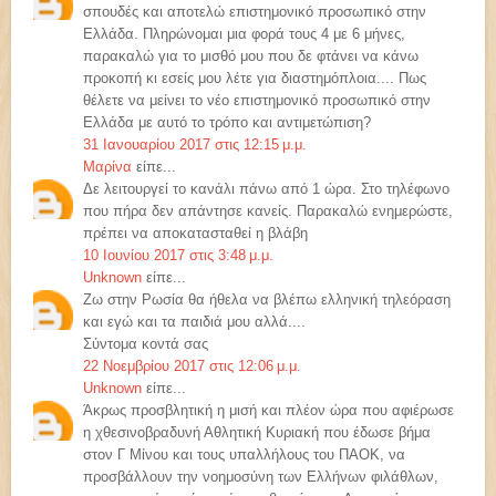
σπουδές και αποτελώ επιστημονικό προσωπικό στην
Ελλάδα. Πληρώνομαι μια φορά τους 4 με 6 μήνες,
παρακαλώ για το μισθό μου που δε φτάνει να κάνω
προκοπή κι εσείς μου λέτε για διαστημόπλοια.... Πως
θέλετε να μείνει το νέο επιστημονικό προσωπικό στην
Ελλάδα με αυτό το τρόπο και αντιμετώπιση?
31 Ιανουαρίου 2017 στις 12:15 μ.μ.
Μαρίνα
είπε...
Δε λειτουργεί το κανάλι πάνω από 1 ώρα. Στο τηλέφωνο
που πήρα δεν απάντησε κανείς. Παρακαλώ ενημερώστε,
πρέπει να αποκατασταθεί η βλάβη
10 Ιουνίου 2017 στις 3:48 μ.μ.
Unknown
είπε...
Ζω στην Ρωσία θα ήθελα να βλέπω ελληνική τηλεόραση
και εγώ και τα παιδιά μου αλλά....
Σύντομα κοντά σας
22 Νοεμβρίου 2017 στις 12:06 μ.μ.
Unknown
είπε...
Άκρως προσβλητική η μισή και πλέον ώρα που αφιέρωσε
η χθεσινοβραδυνή Αθλητική Κυριακή που έδωσε βήμα
στον Γ Μίνου και τους υπαλλήλους του ΠΑΟΚ, να
προσβάλλουν την νοημοσύνη των Ελλήνων φιλάθλων,