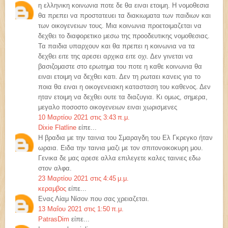
η ελληνικη κοινωνια ποτε δε θα ειναι ετοιμη. Η νομοθεσια
θα πρεπει να προστατευει τα διακιωματα των παιδιων και
των οικογενειων τους. Μια κοινωνια προετοιμαζεται να
δεχθει το διαφορετικο μεσω της προοδευτικης νομοθεσιας.
Τα παιδια υπαρχουν και θα πρεπει η κοινωνια να τα
δεχθει ειτε της αρεσει αρχικα ειτε οχι. Δεν γινεται να
βασιζομαστε στο ερωτημα του ποτε η καθε κοινωνια θα
ειναι ετοιμη να δεχθει κατι. Δεν τη ρωταει κανεις για το
ποια θα ειναι η οικογενειακη κατασταση του καθενος. Δεν
ηταν ετοιμη να δεχθει ουτε τα διαζυγια. Κι ομως, σημερα,
μεγαλο ποσοστο οικογενειων ειναι χωρισμενες
10 Μαρτίου 2021 στις 3:43 π.μ.
Dixie Flatline
είπε...
Η βραδια με την ταινια του Σμαραγδη του Ελ Γκρεγκο ήταν
ωραια. Ειδα την ταινια μαζι με τον σπιτονοικοκυρη μου.
Γενικα δε μας αρεσε αλλα επιλεγετε καλες ταινιες εδω
στον αλφα.
23 Μαρτίου 2021 στις 4:45 μ.μ.
κεραμβος
είπε...
Ενας Λίαμ Νίσον που σας χρειαζεται.
13 Μαΐου 2021 στις 1:50 π.μ.
PatrasDim
είπε...