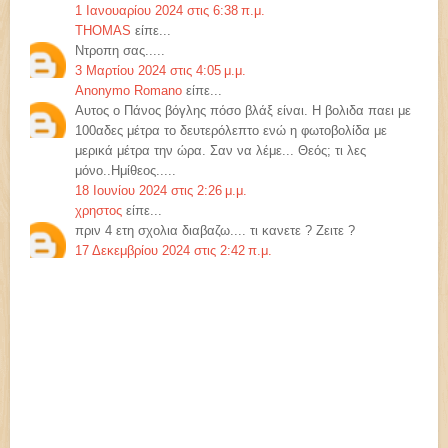
1 Ιανουαρίου 2024 στις 6:38 π.μ.
THOMAS
είπε...
Ντροπη σας.....
3 Μαρτίου 2024 στις 4:05 μ.μ.
Anonymo Romano
είπε...
Αυτος ο Πάνος βόγλης πόσο βλάξ είναι. Η βολιδα παει με
100αδες μέτρα το δευτερόλεπτο ενώ η φωτοβολίδα με
μερικά μέτρα την ώρα. Σαν να λέμε... Θεός; τι λες
μόνο..Ημίθεος.....
18 Ιουνίου 2024 στις 2:26 μ.μ.
χρηστος
είπε...
πριν 4 ετη σχολια διαβαζω.... τι κανετε ? Ζειτε ?
17 Δεκεμβρίου 2024 στις 2:42 π.μ.