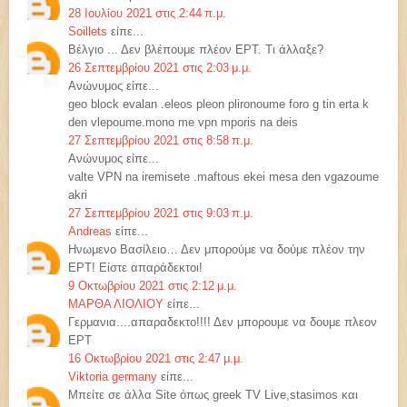
28 Ιουλίου 2021 στις 2:44 π.μ.
Soillets
είπε...
Βέλγιο ... Δεν βλέπουμε πλέον ΕΡΤ. Τι άλλαξε?
26 Σεπτεμβρίου 2021 στις 2:03 μ.μ.
Ανώνυμος είπε...
geo block evalan .eleos pleon plironoume foro g tin erta k
den vlepoume.mono me vpn mporis na deis
27 Σεπτεμβρίου 2021 στις 8:58 π.μ.
Ανώνυμος είπε...
valte VPN na iremisete .maftous ekei mesa den vgazoume
akri
27 Σεπτεμβρίου 2021 στις 9:03 π.μ.
Andreas
είπε...
Ηνωμενο Βασίλειο… Δεν μπορούμε να δούμε πλέον την
ΕΡΤ! Είστε απαράδεκτοι!
9 Οκτωβρίου 2021 στις 2:12 μ.μ.
ΜΑΡΘΑ ΛΙΟΛΙΟΥ
είπε...
Γερμανια....απαραδεκτο!!!! Δεν μπορουμε να δουμε πλεον
ΕΡΤ
16 Οκτωβρίου 2021 στις 2:47 μ.μ.
Viktoria germany
είπε...
Μπείτε σε άλλα Site όπως greek TV Live,stasimos και