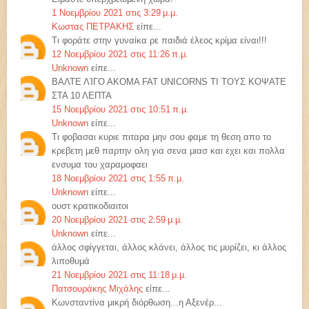
1 Νοεμβρίου 2021 στις 3:29 μ.μ.
Κωστας ΠΕΤΡΑΚΗΣ
είπε...
Τι φοράτε στην γυναίκα ρε παιδιά έλεος κρίμα είναι!!!
12 Νοεμβρίου 2021 στις 11:26 π.μ.
Unknown
είπε...
ΒΑΛΤΕ ΛΊΓΟ ΑΚΟΜΑ FAT UNICORNS ΤΙ ΤΟΥΣ ΚΟΨΑΤΕ
ΣΤΑ 10 ΛΕΠΤΑ
15 Νοεμβρίου 2021 στις 10:51 π.μ.
Unknown
είπε...
Τι φοβασαι κυριε πιταρα μην σου φαμε τη θεση απο το
κρεβετη μεθ παρτην ολη για σενα μιασ και εχει και πολλα
ενσυμα του χαραμοφαει
18 Νοεμβρίου 2021 στις 1:55 π.μ.
Unknown
είπε...
ουστ κρατικοδιαιτοι
20 Νοεμβρίου 2021 στις 2:59 μ.μ.
Unknown
είπε...
άλλος σφίγγεται, άλλος κλάνει, άλλος τις μυρίζει, κι άλλος
λιποθυμά
21 Νοεμβρίου 2021 στις 11:18 μ.μ.
Πατσουράκης Μιχάλης
είπε...
Κωνσταντίνα μικρή διόρθωση...η Αξενέρ...