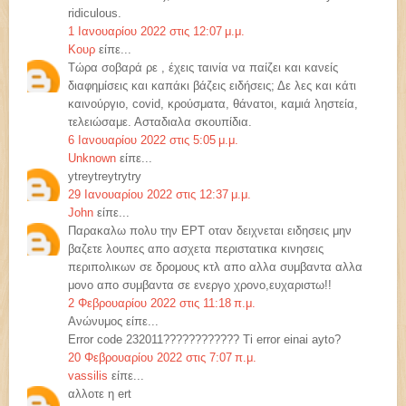
ridiculous.
1 Ιανουαρίου 2022 στις 12:07 μ.μ.
Κουρ
είπε...
Τώρα σοβαρά ρε , έχεις ταινία να παίζει και κανείς
διαφημίσεις και καπάκι βάζεις ειδήσεις; Δε λες και κάτι
καινούργιο, covid, κρούσματα, θάνατοι, καμιά ληστεία,
τελειώσαμε. Ασταδιαλα σκουπίδια.
6 Ιανουαρίου 2022 στις 5:05 μ.μ.
Unknown
είπε...
ytreytreytrytry
29 Ιανουαρίου 2022 στις 12:37 μ.μ.
John
είπε...
Παρακαλω πολυ την ΕΡΤ οταν δειχνεται ειδησεις μην
βαζετε λουπες απο ασχετα περιστατικα κινησεις
περιπολικων σε δρομους κτλ απο αλλα συμβαντα αλλα
μονο απο συμβαντα σε ενεργο χρονο,ευχαριστω!!
2 Φεβρουαρίου 2022 στις 11:18 π.μ.
Ανώνυμος είπε...
Error code 232011???????????? Ti error einai ayto?
20 Φεβρουαρίου 2022 στις 7:07 π.μ.
vassilis
είπε...
αλλοτε η ert