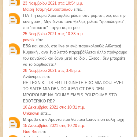
23 Νοεμβρίου 2021 στις 10:54 μ.μ.
Μαιρη Τσαμη-Σπυροπουλου
είπε...
ΓΙΑΤΙ η κυρία Χριστοφιλέα μιλαει σαν ρομποτ, λες και την
κυνηγουν ; Μην δινετε τονο θριλερ, μιλατε "φυσιολογικα",
πιο "στακατα" - αργα κυρια μου.
25 Νοεμβρίου 2021 στις 10:33 π.μ.
pavnik
είπε...
Εδώ και καιρό, στο live tv ενώ παρακολουθώ Αθλητική
Κυριακή , ανα ένα λεπτό παρεμβάλλεται άλλο πρόγραμμα
του καναλιού και ξανά μετά το ίδιο . Ελεος , δεν μπορείτε
να το διορθώσετε?
28 Νοεμβρίου 2021 στις 3:45 μ.μ.
Ανώνυμος είπε...
RE TEXNIKI TIS ERT TI GINETE EDO MIA DOULEVEI
TO SAITE MIA DEN DOULEVI GT DEN DEN
MPOROUME NA DOUME EMEIS POUZOUME STO
E3OTERIKO RE?
10 Δεκεμβρίου 2021 στις 10:31 π.μ.
Unknown
είπε...
Μπράβο στην Αμάντα που θα πάει Eurovision καλή τύχη
15 Δεκεμβρίου 2021 στις 10:20 π.μ.
Gus Bis
είπε...