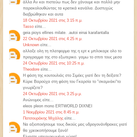
άλλα Αν και πιστεύω πως δεν χάνουμε και πολλά μην
παρακολουθώντας τα κρατικά κανάλια. Δυστυχώς
διαβρώθηκαν και αυτα
18 Οκτωβρίου 2021 στις 3:15 π.μ.
Tasso
είπε...
geia pioys ellines milate. .autoi einai karafantalla
22 Οκτωβρίου 2021 στις 4:25 π.μ.
Unknown
είπε...
αλλαξε ολη τη πλατφορμα της η ερτ κ μπλοκαρε ολο το
προγραμμα της στο εξωτερικο. γαμω το σπιτι τους μεσα
24 Οκτωβρίου 2021 στις 10:25 π.μ.
Theodore
είπε...
Η φάση της κουτουλιάς στο Σιμόες γιατί δεν τη δείξατε?
Κύριε Βαρούχα στη φάση του Γκαρσία το "σκαμνάκι"το
γνωρίζετε?
24 Οκτωβρίου 2021 στις 3:25 μ.μ.
Ανώνυμος είπε...
eleos pleon mono ERTWORLD DIXNEI
1 Νοεμβρίου 2021 στις 8:45 π.μ.
Πατσουράκης Μιχάλης
είπε...
Να αξιοποιήσουμε τους δικούς μας υδρογονάνθρακες γιατί
θα χρεοκοπήσουμε ξανά!
Είμαστε υπερχρεωμένη χώρα!