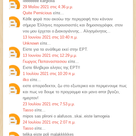
Ieeeeeee kargiolia
29 Μαΐου 2021 στις 4:36 μ.μ.
Quite Pernicious
είπε...
Κάθε φορά που ακούω την περιγραφή που κάνουν
σήμερα Έλληνες παρουσιαστές και δημοσιογράφοι, στον
νου μου έρχεται ο Διακογιάννης... Αλησμόνητος...
13 Ιουνίου 2021 στις 10:40 π.μ.
Unknown
είπε...
Είστε για τα ανάθεμα εκεί στην ΕΡΤ.
13 Ιουνίου 2021 στις 12:29 μ.μ.
Γιωργος Παπαναστασιου
είπε...
Ειστε θληβεροι αλητες της ΕΡΤ!!
1 Ιουλίου 2021 στις 10:20 π.μ.
ilko
είπε...
ειστε απαραδεκτοι, ζω στο εξωτερικο και περιμενουμε πως
και πως να δουμε το προγραμμα και μονο error βγαζει,
ημαρτον!
23 Ιουλίου 2021 στις 7:53 μ.μ.
Tasso
είπε...
mipos sas plironi o alafusos..skai..eiste lamogeia
24 Ιουλίου 2021 στις 2:07 π.μ.
Tasso
είπε...
telika eiste poli malakkkkkes