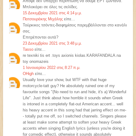
Απόψε δεν υπάρχει περίπτωση να δούμε ΕΡΤ ζωντανά.
Μπλοκάρει σε όλες τις σελίδες.
15 Δεκεμβρίου 2021 στις 4:14 μ.μ.
Πατσουράκης Μιχάλης
είπε...
Τούρκικες τσόντες-διαφημίσεις παρεμβάλλονται στο κανάλι
σας.
Επιτρέπονται αυτά?
23 Δεκεμβρίου 2021 στις 3:48 μ.μ.
Tasso
είπε...
re texniki tis ert .toys axionis kiolas.KARAFANDALA.na
toy onomazeis
1 Ιανουαρίου 2022 στις 8:27 π.μ.
OHigh
είπε...
Usually love your show, but WTF with that huge
motorcycle-tatt guy? He absolutely ruined one of my
favourite songs "(No need to run and hide, it's a) Wonderful
Life". Just think about how horrible it sounds when Greek
is intoned in a completely flat-out American accent... well
his heavy accent in this song had that jarring effect on me-
- totally put me off, so I switched channels. Singers please
at least make some attempt to soften your heavy Greek
accents when singing English lyrics (unless you're doing it
for comedic effect), otherwise it sounds absolutely