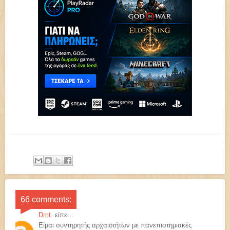
66 comments:
Dmt.
είπε...
Είμαι συντηρητής αρχαιοτήτων με πανεπιστημιακές