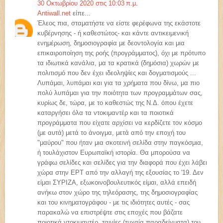
30 Οκτωβρίου 2020 στις 10:03 π.μ.
Antiwall.net
είπε...
Έλεος πια, σταματήστε να είστε φερέφωνα της εκάστοτε
κυβέρνησης - ή καθεστώτος- και κάντε αντικειμενική
ενημέρωση, δημοσιογραφία με δεοντολογία και μια
επικαιροποίηση της ροής (προγράμματος), όχι με πρότυπο
τα ιδιωτικά κανάλια, μα τα κρατικά (δημόσια) χωρών με
πολιτισμό που δεν έχει ιδεοληψίες και δογματισμούς ...
Λυπάμαι, λυπάμαι και για τα χρήματα που δίνω, μα πιο
πολύ λυπάμαι για την ποιότητα των προγραμμάτων σας,
κυρίως δε, τώρα, με το καθεστώς της Ν.Δ. όπου έχετε
καταργήσει όλα τα ντοκιμαντέρ και τα ποιοτικά
προγράμματα που είχατε αρχίσει να κερδίζετε τον κόσμο
(με αυτά) μετά το άνοιγμα, μετά από την εποχή του
"μαύρου" που ήταν μια σκοτεινή σελίδα στην παγκόσμια,
ή τουλάχιστον Ευρωπαϊκή ιστορία. Θα μπορούσα να
γράφω σελίδες και σελίδες για την διαφορά που έχει λάβει
χώρα στην ΕΡΤ από την αλλαγή της εξουσίας το '19. Δεν
είμαι ΣΥΡΙΖΑ, εξωκοινοβουλευτικός είμαι, αλλά επειδή
ανήκω στον χώρο της τηλεόρασης, της δημοσιογραφίας
και του κινηματογράφου - με τις ιδιότητες αυτές - σας
παρακαλώ να επιστρέψτε στις εποχές που βάζατε
ποιοτικά ντοκιμαντέρ, ταινίες (τυχαία παραδείγματα) του