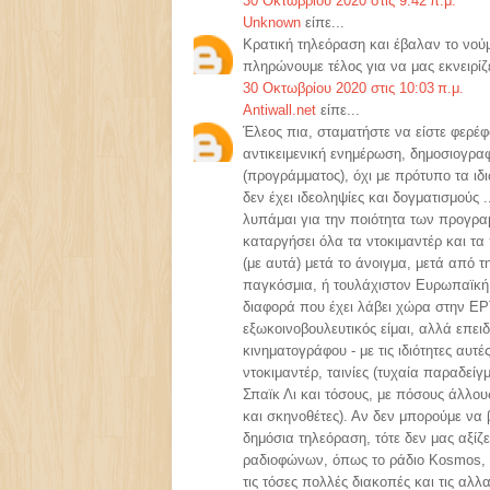
30 Οκτωβρίου 2020 στις 9:42 π.μ.
Unknown
είπε...
Κρατική τηλεόραση και έβαλαν το νού
πληρώνουμε τέλος για να μας εκνειρίζε
30 Οκτωβρίου 2020 στις 10:03 π.μ.
Antiwall.net
είπε...
Έλεος πια, σταματήστε να είστε φερέφ
αντικειμενική ενημέρωση, δημοσιογραφ
(προγράμματος), όχι με πρότυπο τα ιδ
δεν έχει ιδεοληψίες και δογματισμούς 
λυπάμαι για την ποιότητα των προγραμ
καταργήσει όλα τα ντοκιμαντέρ και τα
(με αυτά) μετά το άνοιγμα, μετά από 
παγκόσμια, ή τουλάχιστον Ευρωπαϊκή 
διαφορά που έχει λάβει χώρα στην ΕΡΤ
εξωκοινοβουλευτικός είμαι, αλλά επει
κινηματογράφου - με τις ιδιότητες αυτ
ντοκιμαντέρ, ταινίες (τυχαία παραδείγ
Σπαϊκ Λι και τόσους, με πόσους άλλο
και σκηνοθέτες). Αν δεν μπορούμε να 
δημόσια τηλεόραση, τότε δεν μας αξί
ραδιοφώνων, όπως το ράδιο Kosmos, όπ
τις τόσες πολλές διακοπές και τις αλλ