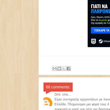
66 comments:
Dmt.
είπε...
Είμαι συντηρητής αρχαιοτήτων με παν
Ελλάδα. Πληρώνομαι μια φορά τους 4 
προκοπή κι εσείς μου λέτε για διαστημ