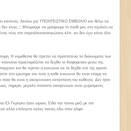
ίγει κανένας. Ακούω για ΥΠΟΧΡΕΩΤΙΚΟ ΕΜΒΟΛΙΟ και θέλω να
δεν είναι;;;; Μπορούμε να γράψουμε το παιδί μας στο σχολείο,να
ένας νέος στο στρατό/κατασκηνώσεις κλπ. αν δεν έχει κάνει όλα
 ετοιμη. Η νομοθεσια θα πρεπει να προστατευει τα διακιωματα των
 κοινωνια προετοιμαζεται να δεχθει το διαφορετικο μεσω της
αρχουν και θα πρεπει η κοινωνια να τα δεχθει ειτε της αρεσει
ομαστε στο ερωτημα του ποτε η καθε κοινωνια θα ειναι ετοιμη να
 το ποια θα ειναι η οικογενειακη κατασταση του καθενος. Δεν ηταν
 ομως, σημερα, μεγαλο ποσοστο οικογενειων ειναι χωρισμενες
ου Ελ Γκρεγκο ήταν ωραια. Ειδα την ταινια μαζι με τον
εσε αλλα επιλεγετε καλες ταινιες εδω στον αλφα.