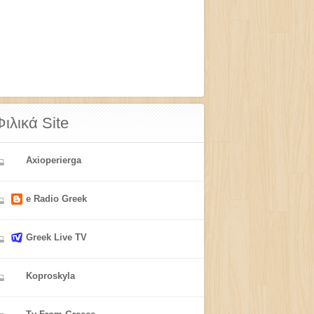
Φιλικά Site
Axioperierga
e Radio Greek
Greek Live TV
Koproskyla