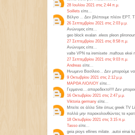
28 Ιουλίου 2021 στις 2:44 π.μ.
Soillets
είπε...
Βέλγιο ... Δεν βλέπουμε πλέον ΕΡΤ. Τ
26 Σεπτεμβρίου 2021 στις 2:03 μ.μ.
Ανώνυμος είπε...
geo block evalan .eleos pleon plirono
27 Σεπτεμβρίου 2021 στις 8:58 π.μ.
Ανώνυμος είπε...
valte VPN na iremisete .maftous ekei
27 Σεπτεμβρίου 2021 στις 9:03 π.μ.
Andreas
είπε...
Ηνωμενο Βασίλειο… Δεν μπορούμε να 
9 Οκτωβρίου 2021 στις 2:12 μ.μ.
ΜΑΡΘΑ ΛΙΟΛΙΟΥ
είπε...
Γερμανια....απαραδεκτο!!!! Δεν μπορ
16 Οκτωβρίου 2021 στις 2:47 μ.μ.
Viktoria germany
είπε...
Μπείτε σε άλλα Site όπως greek TV L
πολλά μην παρακολουθώντας τα κρατι
18 Οκτωβρίου 2021 στις 3:15 π.μ.
Tasso
είπε...
geia pioys ellines milate. .autoi einai k