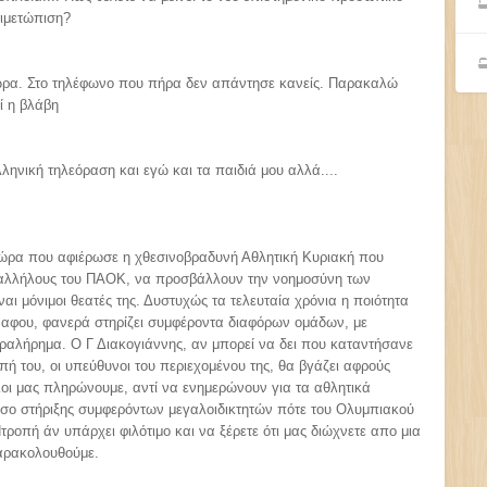
τιμετώπιση?
 ώρα. Στο τηλέφωνο που πήρα δεν απάντησε κανείς. Παρακαλώ
ί η βλάβη
ηνική τηλεόραση και εγώ και τα παιδιά μου αλλά....
 ώρα που αφιέρωσε η χθεσινοβραδυνή Αθλητική Κυριακή που
παλλήλους του ΠΑΟΚ, να προσβάλλουν την νοημοσύνη των
αι μόνιμοι θεατές της. Δυστυχώς τα τελευταία χρόνια η ποιότητα
, αφου, φανερά στηρίζει συμφέροντα διαφόρων ομάδων, με
λήρημα. Ο Γ Διακογιάννης, αν μπορεί να δει που καταντήσανε
ή του, οι υπεύθυνοι του περιεχομένου της, θα βγάζει αφρούς
λοι μας πληρώνουμε, αντί να ενημερώνουν για τα αθλητικά
σο στήριξης συμφερόντων μεγαλοιδικτητών πότε του Ολυμπιακού
οπή άν υπάρχει φιλότιμο και να ξέρετε ότι μας διώχνετε απο μια
αρακολουθούμε.