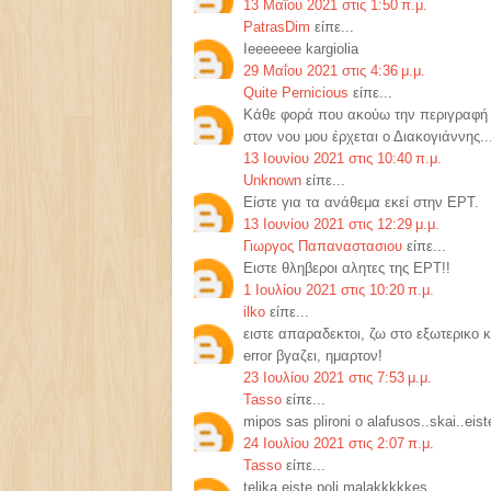
13 Μαΐου 2021 στις 1:50 π.μ.
PatrasDim
είπε...
Ieeeeeee kargiolia
29 Μαΐου 2021 στις 4:36 μ.μ.
Quite Pernicious
είπε...
Κάθε φορά που ακούω την περιγραφή 
στον νου μου έρχεται ο Διακογιάννης..
13 Ιουνίου 2021 στις 10:40 π.μ.
Unknown
είπε...
Είστε για τα ανάθεμα εκεί στην ΕΡΤ.
13 Ιουνίου 2021 στις 12:29 μ.μ.
Γιωργος Παπαναστασιου
είπε...
Ειστε θληβεροι αλητες της ΕΡΤ!!
1 Ιουλίου 2021 στις 10:20 π.μ.
ilko
είπε...
ειστε απαραδεκτοι, ζω στο εξωτερικο
error βγαζει, ημαρτον!
23 Ιουλίου 2021 στις 7:53 μ.μ.
Tasso
είπε...
mipos sas plironi o alafusos..skai..eis
24 Ιουλίου 2021 στις 2:07 π.μ.
Tasso
είπε...
telika eiste poli malakkkkkes