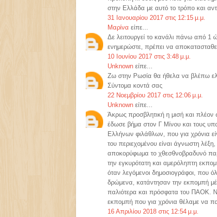
στην Ελλάδα με αυτό το τρόπο και αν
31 Ιανουαρίου 2017 στις 12:15 μ.μ.
Μαρίνα
είπε...
Δε λειτουργεί το κανάλι πάνω από 1
ενημερώστε, πρέπει να αποκατασταθε
10 Ιουνίου 2017 στις 3:48 μ.μ.
Unknown
είπε...
Ζω στην Ρωσία θα ήθελα να βλέπω ελλ
Σύντομα κοντά σας
22 Νοεμβρίου 2017 στις 12:06 μ.μ.
Unknown
είπε...
Άκρως προσβλητική η μισή και πλέον
έδωσε βήμα στον Γ Μίνου και τους υ
Ελλήνων φιλάθλων, που για χρόνια είν
του περιεχομένου είναι άγνωστη λέξη
αποκορύφωμα το χθεσθνοβραδυνό παρα
την εγκυρότατη και αμερόληπτη εκπομπ
όταν λεγόμενοι δημοσιογράφοι, που ό
δρώμενα, κατάντησαν την εκπομπή μέ
παλιότερα και πρόσφατα του ΠΑΟΚ. Ντρ
εκπομπή που για χρόνια θέλαμε να π
16 Απριλίου 2018 στις 12:54 μ.μ.