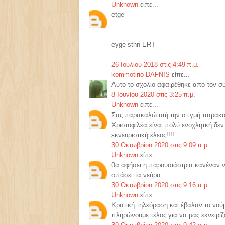
Unknown
είπε...
etge
eyge sthn ERT
26 Ιουλίου 2018 στις 4:49 π.μ.
kommotirio DAFNIS
είπε...
Αυτό το σχόλιο αφαιρέθηκε από τον σ
8 Ιουνίου 2020 στις 3:25 π.μ.
Unknown
είπε...
Σας παρακαλώ υτή την στιγμή παρακολ
Χριστοφιλέα είναι πολύ ενοχλητκή δεν 
εκνευριστική έλεος!!!!
30 Οκτωβρίου 2020 στις 9:09 π.μ.
Unknown
είπε...
θα αφήσει η παρουσιάστρια κανέναν να 
σπάσει τα νεύρα.
30 Οκτωβρίου 2020 στις 9:16 π.μ.
Unknown
είπε...
Κρατική τηλεόραση και έβαλαν το νού
πληρώνουμε τέλος για να μας εκνειρίζε