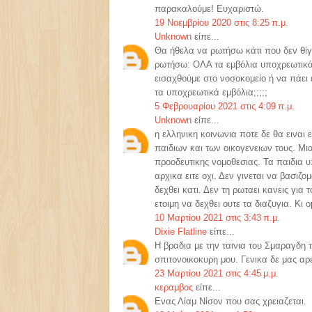
παρακαλούμε! Ευχαριστώ.
19 Νοεμβρίου 2020 στις 8:25 π.μ.
Unknown
είπε...
Θα ήθελα να ρωτήσω κάτι που δεν θ
ρωτήσω: ΟΛΑ τα εμβόλια υποχρεωτικά 
εισαχθούμε στο νοσοκομείο ή να πάει 
τα υποχρεωτικά εμβόλια;;;;;
5 Φεβρουαρίου 2021 στις 4:09 π.μ.
Unknown
είπε...
η ελληνικη κοινωνια ποτε δε θα ειναι
παιδιων και των οικογενειων τους. Μια
προοδευτικης νομοθεσιας. Τα παιδια υπ
αρχικα ειτε οχι. Δεν γινεται να βασιζ
δεχθει κατι. Δεν τη ρωταει κανεις για
ετοιμη να δεχθει ουτε τα διαζυγια. Κι
10 Μαρτίου 2021 στις 3:43 π.μ.
Dixie Flatline
είπε...
Η βραδια με την ταινια του Σμαραγδη τ
σπιτονοικοκυρη μου. Γενικα δε μας αρ
23 Μαρτίου 2021 στις 4:45 μ.μ.
κεραμβος
είπε...
Ενας Λίαμ Νίσον που σας χρειαζεται.