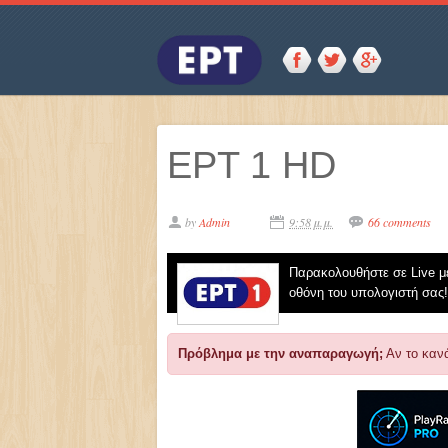
ΕΡΤ 1 HD
by
Admin
9:58 μ.μ.
66 comments
Παρακολουθήστε σε Live μ
οθόνη του υπολογιστή σας!
Πρόβλημα με την αναπαραγωγή;
Αν το κανά