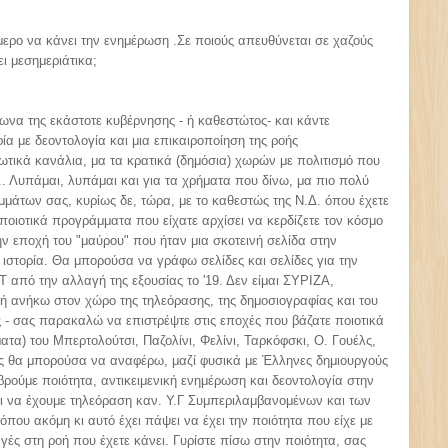
μερο να κάνει την ενημέρωση .Σε ποιούς απευθύνεται σε χαζούς
ι μεσημεριάτικα;
ωνα της εκάστοτε κυβέρνησης - ή καθεστώτος- και κάντε
ία με δεοντολογία και μια επικαιροποίηση της ροής
ιωτικά κανάλια, μα τα κρατικά (δημόσια) χωρών με πολιτισμό που
... Λυπάμαι, λυπάμαι και για τα χρήματα που δίνω, μα πιο πολύ
μάτων σας, κυρίως δε, τώρα, με το καθεστώς της Ν.Δ. όπου έχετε
 ποιοτικά προγράμματα που είχατε αρχίσει να κερδίζετε τον κόσμο
την εποχή του "μαύρου" που ήταν μια σκοτεινή σελίδα στην
ιστορία. Θα μπορούσα να γράφω σελίδες και σελίδες για την
 από την αλλαγή της εξουσίας το '19. Δεν είμαι ΣΥΡΙΖΑ,
δή ανήκω στον χώρο της τηλεόρασης, της δημοσιογραφίας και του
ές - σας παρακαλώ να επιστρέψτε στις εποχές που βάζατε ποιοτικά
ματα) του Μπερτολούτσι, Παζολίνι, Φελίνι, Ταρκόφσκι, Ο. Γουέλς,
υς θα μπορούσα να αναφέρω, μαζί φυσικά με Έλληνες δημιουργούς
βρούμε ποιότητα, αντικειμενική ενημέρωση και δεοντολογία στην
ζει να έχουμε τηλεόραση καν. Υ.Γ Συμπεριλαμβανομένων και των
ου ακόμη κι αυτό έχει πάψει να έχει την ποιότητα που είχε με
αγές στη ροή που έχετε κάνει. Γυρίστε πίσω στην ποιότητα, σας