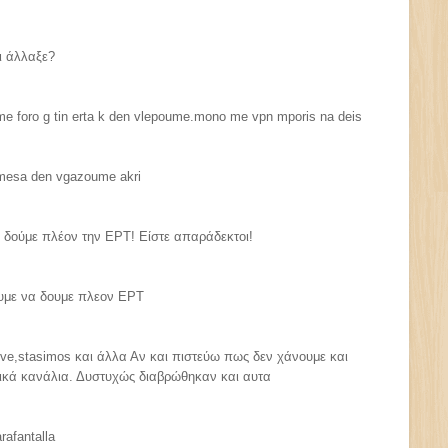
ι άλλαξε?
ume foro g tin erta k den vlepoume.mono me vpn mporis na deis
 mesa den vgazoume akri
δούμε πλέον την ΕΡΤ! Είστε απαράδεκτοι!
ουμε να δουμε πλεον ΕΡΤ
ive,stasimos και άλλα Αν και πιστεύω πως δεν χάνουμε και
κά κανάλια. Δυστυχώς διαβρώθηκαν και αυτα
arafantalla