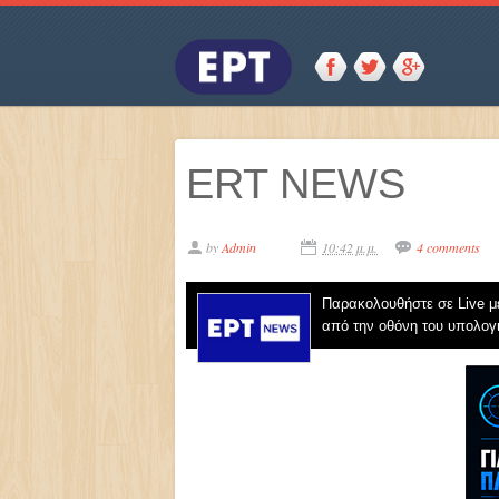
ERT NEWS
by
Admin
10:42 μ.μ.
4 comments
Παρακολουθήστε σε Live μ
από την οθόνη του υπολογ