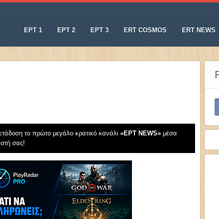
ΕΡΤ 1
ΕΡΤ 2
ΕΡΤ 3
ERT COSMOS
ERT NEWS
ετάδοση το πρώτο μεγάλο κρατικό κανάλι
«EΡT NEWS»
μέσα
ιστή σας!