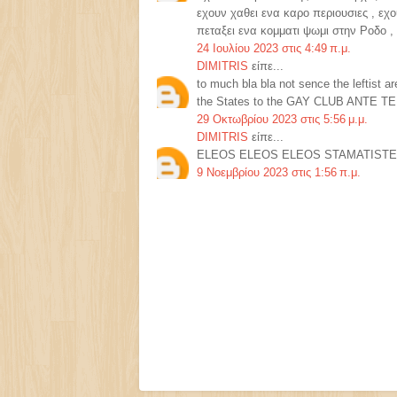
εχουν χαθει ενα καρο περιουσιες , εχο
πεταξει ενα κομματι ψωμι στην Ροδο ,
24 Ιουλίου 2023 στις 4:49 π.μ.
DIMITRIS
είπε...
to much bla bla not sence the leftist 
the States to the GAY CLUB ANTE T
29 Οκτωβρίου 2023 στις 5:56 μ.μ.
DIMITRIS
είπε...
ELEOS ELEOS ELEOS STAMATISTE 
9 Νοεμβρίου 2023 στις 1:56 π.μ.