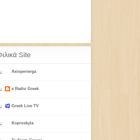
Φιλικά Site
Axioperierga
e Radio Greek
Greek Live TV
Koproskyla