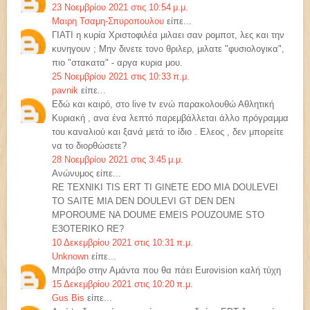
23 Νοεμβρίου 2021 στις 10:54 μ.μ.
Μαιρη Τσαμη-Σπυροπουλου
είπε...
ΓΙΑΤΙ η κυρία Χριστοφιλέα μιλαει σαν ρομποτ, λες και την
κυνηγουν ; Μην δινετε τονο θριλερ, μιλατε "φυσιολογικα",
πιο "στακατα" - αργα κυρια μου.
25 Νοεμβρίου 2021 στις 10:33 π.μ.
pavnik
είπε...
Εδώ και καιρό, στο live tv ενώ παρακολουθώ Αθλητική
Κυριακή , ανα ένα λεπτό παρεμβάλλεται άλλο πρόγραμμα
του καναλιού και ξανά μετά το ίδιο . Ελεος , δεν μπορείτε
να το διορθώσετε?
28 Νοεμβρίου 2021 στις 3:45 μ.μ.
Ανώνυμος είπε...
RE TEXNIKI TIS ERT TI GINETE EDO MIA DOULEVEI
TO SAITE MIA DEN DOULEVI GT DEN DEN
MPOROUME NA DOUME EMEIS POUZOUME STO
E3OTERIKO RE?
10 Δεκεμβρίου 2021 στις 10:31 π.μ.
Unknown
είπε...
Μπράβο στην Αμάντα που θα πάει Eurovision καλή τύχη
15 Δεκεμβρίου 2021 στις 10:20 π.μ.
Gus Bis
είπε...