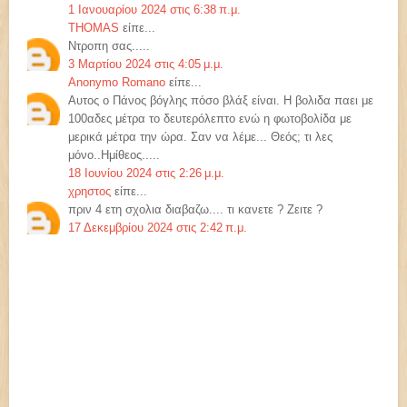
1 Ιανουαρίου 2024 στις 6:38 π.μ.
THOMAS
είπε...
Ντροπη σας.....
3 Μαρτίου 2024 στις 4:05 μ.μ.
Anonymo Romano
είπε...
Αυτος ο Πάνος βόγλης πόσο βλάξ είναι. Η βολιδα παει με
100αδες μέτρα το δευτερόλεπτο ενώ η φωτοβολίδα με
μερικά μέτρα την ώρα. Σαν να λέμε... Θεός; τι λες
μόνο..Ημίθεος.....
18 Ιουνίου 2024 στις 2:26 μ.μ.
χρηστος
είπε...
πριν 4 ετη σχολια διαβαζω.... τι κανετε ? Ζειτε ?
17 Δεκεμβρίου 2024 στις 2:42 π.μ.