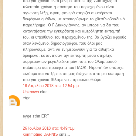
που για χρόνια είναι μόνιμοι θεατές της. Δυστυχώς τα
τελευταία χρόνια η ποιότητα του περιεχομένου είναι
άγνωστη λέξη, αφου, φανερά στηρίζει συμφέροντα
διαφόρων ομάδων, με αποκορύφωμα το χθεσθνοβραδυνό
παραλήρημα. Ο Γ Διακογιάννης, αν μπορεί να δει που
καταντήσανε την εγκυρότατη και αμερόληπτη εκπομπή
του, οι υπεύθυνοι του περιεχομένου της, θα βγάζει αφρούς
όταν λεγόμενοι δημοσιογράφοι, που όλοι μας
πληρώνουμε, αντί να ενημερώνουν για τα αθλητικά
δρώμενα, κατάντησαν την εκπομπή μέσο στήριξης
συμφερόντων μεγαλοιδικτητών πότε του Ολυμπιακού
παλιότερα και πρόσφατα του ΠΑΟΚ. Ντροπή άν υπάρχει
φιλότιμο και να ξέρετε ότι μας διώχνετε απο μια εκπομπή
που για χρόνια θέλαμε να παρακολουθούμε.
16 Απριλίου 2018 στις 12:54 μ.μ.
Unknown
είπε...
etge
eyge sthn ERT
26 Ιουλίου 2018 στις 4:49 π.μ.
kommotirio DAFNIS
είπε...