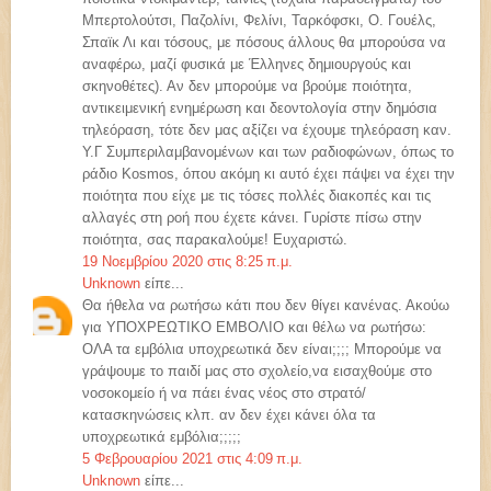
Μπερτολούτσι, Παζολίνι, Φελίνι, Ταρκόφσκι, Ο. Γουέλς,
Σπαϊκ Λι και τόσους, με πόσους άλλους θα μπορούσα να
αναφέρω, μαζί φυσικά με Έλληνες δημιουργούς και
σκηνοθέτες). Αν δεν μπορούμε να βρούμε ποιότητα,
αντικειμενική ενημέρωση και δεοντολογία στην δημόσια
τηλεόραση, τότε δεν μας αξίζει να έχουμε τηλεόραση καν.
Υ.Γ Συμπεριλαμβανομένων και των ραδιοφώνων, όπως το
ράδιο Kosmos, όπου ακόμη κι αυτό έχει πάψει να έχει την
ποιότητα που είχε με τις τόσες πολλές διακοπές και τις
αλλαγές στη ροή που έχετε κάνει. Γυρίστε πίσω στην
ποιότητα, σας παρακαλούμε! Ευχαριστώ.
19 Νοεμβρίου 2020 στις 8:25 π.μ.
Unknown
είπε...
Θα ήθελα να ρωτήσω κάτι που δεν θίγει κανένας. Ακούω
για ΥΠΟΧΡΕΩΤΙΚΟ ΕΜΒΟΛΙΟ και θέλω να ρωτήσω:
ΟΛΑ τα εμβόλια υποχρεωτικά δεν είναι;;;; Μπορούμε να
γράψουμε το παιδί μας στο σχολείο,να εισαχθούμε στο
νοσοκομείο ή να πάει ένας νέος στο στρατό/
κατασκηνώσεις κλπ. αν δεν έχει κάνει όλα τα
υποχρεωτικά εμβόλια;;;;;
5 Φεβρουαρίου 2021 στις 4:09 π.μ.
Unknown
είπε...