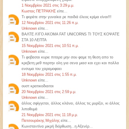
1 Νοεμβρίου 2021 στις 3:29 μ.μ.
Κωστας ΠΕΤΡΑΚΗΣ
είπε...
Τι φοράτε στην γυναίκα ρε παιδιά έλεος κρίμα είναι!!!
12 Νοεμβρίου 2021 στις 11:26 π.μ.
Unknown
είπε...
ΒΑΛΤΕ ΛΊΓΟ ΑΚΟΜΑ FAT UNICORNS ΤΙ ΤΟΥΣ ΚΟΨΑΤΕ
ΣΤΑ 10 ΛΕΠΤΑ
15 Νοεμβρίου 2021 στις 10:51 π.μ.
Unknown
είπε...
Τι φοβασαι κυριε πιταρα μην σου φαμε τη θεση απο το
κρεβετη μεθ παρτην ολη για σενα μιασ και εχει και πολλα
ενσυμα του χαραμοφαει
18 Νοεμβρίου 2021 στις 1:55 π.μ.
Unknown
είπε...
ουστ κρατικοδιαιτοι
20 Νοεμβρίου 2021 στις 2:59 μ.μ.
Unknown
είπε...
άλλος σφίγγεται, άλλος κλάνει, άλλος τις μυρίζει, κι άλλος
λιποθυμά
21 Νοεμβρίου 2021 στις 11:18 μ.μ.
Πατσουράκης Μιχάλης
είπε...
Κωνσταντίνα μικρή διόρθωση...η Αξενέρ...