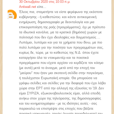
30 Οκτωβρίου 2020 στις 10:03 π.μ.
Antiwall.net
είπε...
Έλεος πια, σταματήστε να είστε φερέφωνα της εκάστοτε
κυβέρνησης - ή καθεστώτος- και κάντε αντικειμενική
ενημέρωση, δημοσιογραφία με δεοντολογία και μια
επικαιροποίηση της ροής (προγράμματος), όχι με πρότυπο
τα ιδιωτικά κανάλια, μα τα κρατικά (δημόσια) χωρών με
πολιτισμό που δεν έχει ιδεοληψίες και δογματισμούς ...
Λυπάμαι, λυπάμαι και για τα χρήματα που δίνω, μα πιο
πολύ λυπάμαι για την ποιότητα των προγραμμάτων σας,
κυρίως δε, τώρα, με το καθεστώς της Ν.Δ. όπου έχετε
καταργήσει όλα τα ντοκιμαντέρ και τα ποιοτικά
προγράμματα που είχατε αρχίσει να κερδίζετε τον κόσμο
(με αυτά) μετά το άνοιγμα, μετά από την εποχή του
"μαύρου" που ήταν μια σκοτεινή σελίδα στην παγκόσμια,
ή τουλάχιστον Ευρωπαϊκή ιστορία. Θα μπορούσα να
γράφω σελίδες και σελίδες για την διαφορά που έχει λάβει
χώρα στην ΕΡΤ από την αλλαγή της εξουσίας το '19. Δεν
είμαι ΣΥΡΙΖΑ, εξωκοινοβουλευτικός είμαι, αλλά επειδή
ανήκω στον χώρο της τηλεόρασης, της δημοσιογραφίας
και του κινηματογράφου - με τις ιδιότητες αυτές - σας
παρακαλώ να επιστρέψτε στις εποχές που βάζατε
ποιοτικά ντοκιμαντέρ, ταινίες (τυχαία παραδείγματα) του