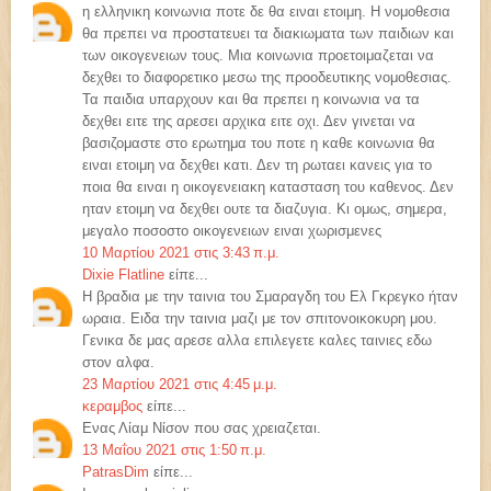
η ελληνικη κοινωνια ποτε δε θα ειναι ετοιμη. Η νομοθεσια
θα πρεπει να προστατευει τα διακιωματα των παιδιων και
των οικογενειων τους. Μια κοινωνια προετοιμαζεται να
δεχθει το διαφορετικο μεσω της προοδευτικης νομοθεσιας.
Τα παιδια υπαρχουν και θα πρεπει η κοινωνια να τα
δεχθει ειτε της αρεσει αρχικα ειτε οχι. Δεν γινεται να
βασιζομαστε στο ερωτημα του ποτε η καθε κοινωνια θα
ειναι ετοιμη να δεχθει κατι. Δεν τη ρωταει κανεις για το
ποια θα ειναι η οικογενειακη κατασταση του καθενος. Δεν
ηταν ετοιμη να δεχθει ουτε τα διαζυγια. Κι ομως, σημερα,
μεγαλο ποσοστο οικογενειων ειναι χωρισμενες
10 Μαρτίου 2021 στις 3:43 π.μ.
Dixie Flatline
είπε...
Η βραδια με την ταινια του Σμαραγδη του Ελ Γκρεγκο ήταν
ωραια. Ειδα την ταινια μαζι με τον σπιτονοικοκυρη μου.
Γενικα δε μας αρεσε αλλα επιλεγετε καλες ταινιες εδω
στον αλφα.
23 Μαρτίου 2021 στις 4:45 μ.μ.
κεραμβος
είπε...
Ενας Λίαμ Νίσον που σας χρειαζεται.
13 Μαΐου 2021 στις 1:50 π.μ.
PatrasDim
είπε...