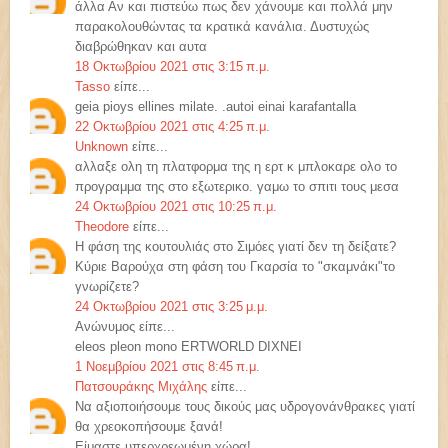
άλλα Αν και πιστεύω πως δεν χάνουμε και πολλά μην
παρακολουθώντας τα κρατικά κανάλια. Δυστυχώς
διαβρώθηκαν και αυτα
18 Οκτωβρίου 2021 στις 3:15 π.μ.
Tasso
είπε...
geia pioys ellines milate. .autoi einai karafantalla
22 Οκτωβρίου 2021 στις 4:25 π.μ.
Unknown
είπε...
αλλαξε ολη τη πλατφορμα της η ερτ κ μπλοκαρε ολο το
προγραμμα της στο εξωτερικο. γαμω το σπιτι τους μεσα
24 Οκτωβρίου 2021 στις 10:25 π.μ.
Theodore
είπε...
Η φάση της κουτουλιάς στο Σιμόες γιατί δεν τη δείξατε?
Κύριε Βαρούχα στη φάση του Γκαρσία το "σκαμνάκι"το
γνωρίζετε?
24 Οκτωβρίου 2021 στις 3:25 μ.μ.
Ανώνυμος είπε...
eleos pleon mono ERTWORLD DIXNEI
1 Νοεμβρίου 2021 στις 8:45 π.μ.
Πατσουράκης Μιχάλης
είπε...
Να αξιοποιήσουμε τους δικούς μας υδρογονάνθρακες γιατί
θα χρεοκοπήσουμε ξανά!
Είμαστε υπερχρεωμένη χώρα!