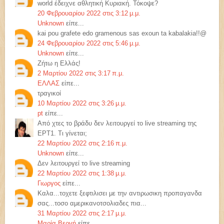
world έδειχνε αθλητική Κυριακή. Τόκοψε?
20 Φεβρουαρίου 2022 στις 3:12 μ.μ.
Unknown
είπε...
kai pou grafete edo gramenous sas exoun ta kabalakia!!@
24 Φεβρουαρίου 2022 στις 5:46 μ.μ.
Unknown
είπε...
Ζήτω η Ελλάς!
2 Μαρτίου 2022 στις 3:17 π.μ.
ΕΛΛΑΣ
είπε...
τραγικοί
10 Μαρτίου 2022 στις 3:26 μ.μ.
pt
είπε...
Από χτες το βράδυ δεν λειτουργεί το live streaming της
ΕΡΤ1. Τι γίνεται;
22 Μαρτίου 2022 στις 2:16 π.μ.
Unknown
είπε...
Δεν λειτουργεί το live streaming
22 Μαρτίου 2022 στις 1:38 μ.μ.
Γιωργος
είπε...
Καλα...τοχετε ξεφτιλισει με την αντιρωσικη προπαγανδα
σας...τοσο αμερικανοτσολιαδες πια...
31 Μαρτίου 2022 στις 2:17 μ.μ.
Μαρία Βεργή
είπε...