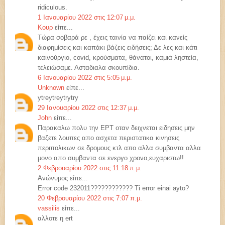
ridiculous.
1 Ιανουαρίου 2022 στις 12:07 μ.μ.
Κουρ
είπε...
Τώρα σοβαρά ρε , έχεις ταινία να παίζει και κανείς
διαφημίσεις και καπάκι βάζεις ειδήσεις; Δε λες και κάτι
καινούργιο, covid, κρούσματα, θάνατοι, καμιά ληστεία,
τελειώσαμε. Ασταδιαλα σκουπίδια.
6 Ιανουαρίου 2022 στις 5:05 μ.μ.
Unknown
είπε...
ytreytreytrytry
29 Ιανουαρίου 2022 στις 12:37 μ.μ.
John
είπε...
Παρακαλω πολυ την ΕΡΤ οταν δειχνεται ειδησεις μην
βαζετε λουπες απο ασχετα περιστατικα κινησεις
περιπολικων σε δρομους κτλ απο αλλα συμβαντα αλλα
μονο απο συμβαντα σε ενεργο χρονο,ευχαριστω!!
2 Φεβρουαρίου 2022 στις 11:18 π.μ.
Ανώνυμος είπε...
Error code 232011???????????? Ti error einai ayto?
20 Φεβρουαρίου 2022 στις 7:07 π.μ.
vassilis
είπε...
αλλοτε η ert