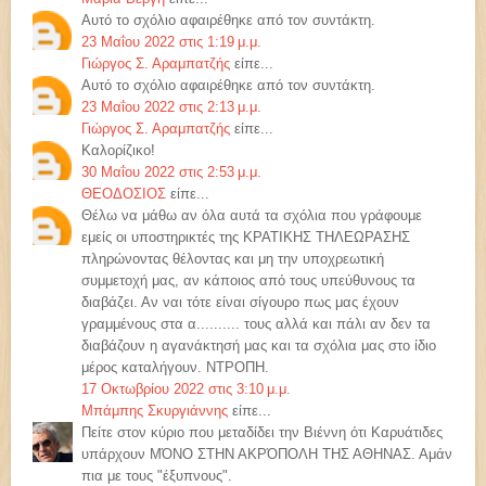
Αυτό το σχόλιο αφαιρέθηκε από τον συντάκτη.
23 Μαΐου 2022 στις 1:19 μ.μ.
Γιώργος Σ. Αραμπατζής
είπε...
Αυτό το σχόλιο αφαιρέθηκε από τον συντάκτη.
23 Μαΐου 2022 στις 2:13 μ.μ.
Γιώργος Σ. Αραμπατζής
είπε...
Καλορίζικο!
30 Μαΐου 2022 στις 2:53 μ.μ.
ΘΕΟΔΟΣΙΟΣ
είπε...
Θέλω να μάθω αν όλα αυτά τα σχόλια που γράφουμε
εμείς οι υποστηρικτές της ΚΡΑΤΙΚΗΣ ΤΗΛΕΩΡΑΣΗΣ
πληρώνοντας θέλοντας και μη την υποχρεωτική
συμμετοχή μας, αν κάποιος από τους υπεύθυνους τα
διαβάζει. Αν ναι τότε είναι σίγουρο πως μας έχουν
γραμμένους στα α.......... τους αλλά και πάλι αν δεν τα
διαβάζουν η αγανάκτησή μας και τα σχόλια μας στο ίδιο
μέρος καταλήγουν. ΝΤΡΟΠΗ.
17 Οκτωβρίου 2022 στις 3:10 μ.μ.
Μπάμπης Σκυργιάννης
είπε...
Πείτε στον κύριο που μεταδίδει την Βιέννη ότι Καρυάτιδες
υπάρχουν ΜΌΝΟ ΣΤΗΝ ΑΚΡΌΠΟΛΗ ΤΗΣ ΑΘΗΝΑΣ. Αμάν
πια με τους "έξυπνους".