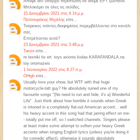
Απόψε δεν υπάρχει περίπτωση να δούμε ΕΡΤ ζωντανά.
Μπλοκάρει σε όλες τις σελίδες.
15 Δεκεμβρίου 2021 στις 4:14 μ.μ.
Πατσουράκης Μιχάλης
είπε...
Τούρκικες τσόντες-διαφημίσεις παρεμβάλλονται στο κανάλι
σας.
Επιτρέπονται αυτά?
23 Δεκεμβρίου 2021 στις 3:48 μ.μ.
Tasso
είπε...
re texniki tis ert .toys axionis kiolas.KARAFANDALA.na
toy onomazeis
1 Ιανουαρίου 2022 στις 8:27 π.μ.
OHigh
είπε...
Usually love your show, but WTF with that huge
motorcycle-tatt guy? He absolutely ruined one of my
favourite songs "(No need to run and hide, it's a) Wonderful
Life". Just think about how horrible it sounds when Greek
is intoned in a completely flat-out American accent... well
his heavy accent in this song had that jarring effect on me-
- totally put me off, so I switched channels. Singers please
at least make some attempt to soften your heavy Greek
accents when singing English lyrics (unless you're doing it
for comedic effect), otherwise it sounds absolutely