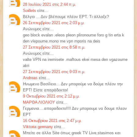
28 Ιουλίου 2021 στις 2:44 π.μ.
Soillets
είπε...
Βέλγιο ... Δεν βλέπουμε πλέον ΕΡΤ. Τι άλλαξε?
26 Σεπτεμβρίου 2021 στις 2:03 μ.μ.
Ανώνυμος είπε...
geo block evalan .eleos pleon plironoume foro g tin erta k
den vlepoume.mono me vpn mporis na deis
27 Σεπτεμβρίου 2021 στις 8:58 π.μ.
Ανώνυμος είπε...
valte VPN na iremisete .maftous ekei mesa den vgazoume
akri
27 Σεπτεμβρίου 2021 στις 9:03 π.μ.
Andreas
είπε...
Ηνωμενο Βασίλειο… Δεν μπορούμε να δούμε πλέον την
ΕΡΤ! Είστε απαράδεκτοι!
9 Οκτωβρίου 2021 στις 2:12 μ.μ.
ΜΑΡΘΑ ΛΙΟΛΙΟΥ
είπε...
Γερμανια....απαραδεκτο!!!! Δεν μπορουμε να δουμε πλεον
ΕΡΤ
16 Οκτωβρίου 2021 στις 2:47 μ.μ.
Viktoria germany
είπε...
Μπείτε σε άλλα Site όπως greek TV Live,stasimos και