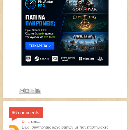
66 comments:
Dmt.
είπε...
Είμαι συντηρητής αρχαιοτήτων με πανεπιστημιακές