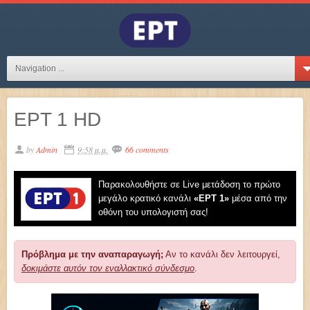
Navigation ...
ΕΡΤ 1 HD
by
Admin
9:58 μ.μ.
66 comments
Παρακολουθήστε σε Live μετάδοση το πρώτο
μεγάλο κρατικό κανάλι
«EΡT 1»
μέσα από την
οθόνη του υπολογιστή σας!
Πρόβλημα με την αναπαραγωγή;
Αν το κανάλι δεν λειτουργεί,
δοκιμάστε αυτόν τον εναλλακτικό σύνδεσμο
.