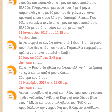
σπουδές και αποτελώ επιστημονικό προσωπικό στην
Ελλάδα. Πληρώνομαι μια φορά τους 4 με 6 μήνες,
παρακαλώ για το μισθό μου που δε φτάνει να κάνω
προκοπή κι εσείς μου λέτε για διαστημόπλοια.... Πως
θέλετε να μείνει το νέο επιστημονικό προσωπικό στην
Ελλάδα με αυτό το τρόπο και αντιμετώπιση?
31 Ιανουαρίου 2017 στις 12:15 μ.μ.
Μαρίνα
είπε...
Δε λειτουργεί το κανάλι πάνω από 1 ώρα. Στο τηλέφωνο
που πήρα δεν απάντησε κανείς. Παρακαλώ ενημερώστε,
πρέπει να αποκατασταθεί η βλάβη
10 Ιουνίου 2017 στις 3:48 μ.μ.
Unknown
είπε...
Ζω στην Ρωσία θα ήθελα να βλέπω ελληνική τηλεόραση
και εγώ και τα παιδιά μου αλλά....
Σύντομα κοντά σας
22 Νοεμβρίου 2017 στις 12:06 μ.μ.
Unknown
είπε...
Άκρως προσβλητική η μισή και πλέον ώρα που αφιέρωσε
η χθεσινοβραδυνή Αθλητική Κυριακή που έδωσε βήμα
στον Γ Μίνου και τους υπαλλήλους του ΠΑΟΚ, να
προσβάλλουν την νοημοσύνη των Ελλήνων φιλάθλων,