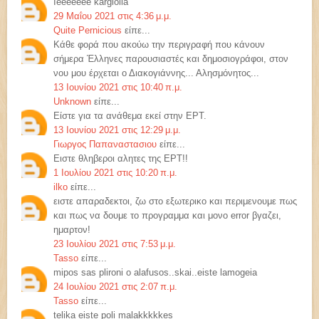
Ieeeeeee kargiolia
29 Μαΐου 2021 στις 4:36 μ.μ.
Quite Pernicious
είπε...
Κάθε φορά που ακούω την περιγραφή που κάνουν
σήμερα Έλληνες παρουσιαστές και δημοσιογράφοι, στον
νου μου έρχεται ο Διακογιάννης... Αλησμόνητος...
13 Ιουνίου 2021 στις 10:40 π.μ.
Unknown
είπε...
Είστε για τα ανάθεμα εκεί στην ΕΡΤ.
13 Ιουνίου 2021 στις 12:29 μ.μ.
Γιωργος Παπαναστασιου
είπε...
Ειστε θληβεροι αλητες της ΕΡΤ!!
1 Ιουλίου 2021 στις 10:20 π.μ.
ilko
είπε...
ειστε απαραδεκτοι, ζω στο εξωτερικο και περιμενουμε πως
και πως να δουμε το προγραμμα και μονο error βγαζει,
ημαρτον!
23 Ιουλίου 2021 στις 7:53 μ.μ.
Tasso
είπε...
mipos sas plironi o alafusos..skai..eiste lamogeia
24 Ιουλίου 2021 στις 2:07 π.μ.
Tasso
είπε...
telika eiste poli malakkkkkes