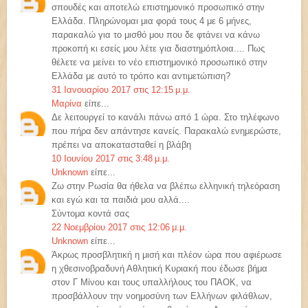
σπουδές και αποτελώ επιστημονικό προσωπικό στην
Ελλάδα. Πληρώνομαι μια φορά τους 4 με 6 μήνες,
παρακαλώ για το μισθό μου που δε φτάνει να κάνω
προκοπή κι εσείς μου λέτε για διαστημόπλοια.... Πως
θέλετε να μείνει το νέο επιστημονικό προσωπικό στην
Ελλάδα με αυτό το τρόπο και αντιμετώπιση?
31 Ιανουαρίου 2017 στις 12:15 μ.μ.
Μαρίνα
είπε...
Δε λειτουργεί το κανάλι πάνω από 1 ώρα. Στο τηλέφωνο
που πήρα δεν απάντησε κανείς. Παρακαλώ ενημερώστε,
πρέπει να αποκατασταθεί η βλάβη
10 Ιουνίου 2017 στις 3:48 μ.μ.
Unknown
είπε...
Ζω στην Ρωσία θα ήθελα να βλέπω ελληνική τηλεόραση
και εγώ και τα παιδιά μου αλλά....
Σύντομα κοντά σας
22 Νοεμβρίου 2017 στις 12:06 μ.μ.
Unknown
είπε...
Άκρως προσβλητική η μισή και πλέον ώρα που αφιέρωσε
η χθεσινοβραδυνή Αθλητική Κυριακή που έδωσε βήμα
στον Γ Μίνου και τους υπαλλήλους του ΠΑΟΚ, να
προσβάλλουν την νοημοσύνη των Ελλήνων φιλάθλων,