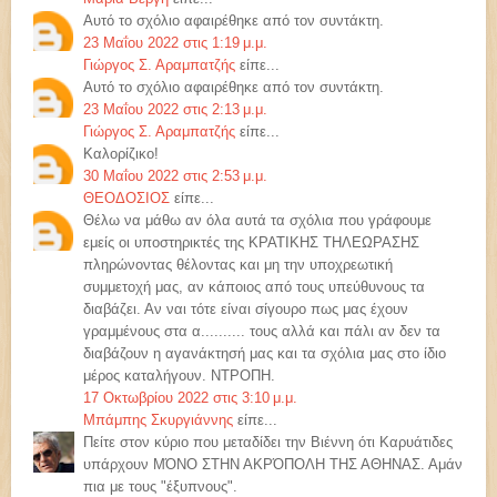
Αυτό το σχόλιο αφαιρέθηκε από τον συντάκτη.
23 Μαΐου 2022 στις 1:19 μ.μ.
Γιώργος Σ. Αραμπατζής
είπε...
Αυτό το σχόλιο αφαιρέθηκε από τον συντάκτη.
23 Μαΐου 2022 στις 2:13 μ.μ.
Γιώργος Σ. Αραμπατζής
είπε...
Καλορίζικο!
30 Μαΐου 2022 στις 2:53 μ.μ.
ΘΕΟΔΟΣΙΟΣ
είπε...
Θέλω να μάθω αν όλα αυτά τα σχόλια που γράφουμε
εμείς οι υποστηρικτές της ΚΡΑΤΙΚΗΣ ΤΗΛΕΩΡΑΣΗΣ
πληρώνοντας θέλοντας και μη την υποχρεωτική
συμμετοχή μας, αν κάποιος από τους υπεύθυνους τα
διαβάζει. Αν ναι τότε είναι σίγουρο πως μας έχουν
γραμμένους στα α.......... τους αλλά και πάλι αν δεν τα
διαβάζουν η αγανάκτησή μας και τα σχόλια μας στο ίδιο
μέρος καταλήγουν. ΝΤΡΟΠΗ.
17 Οκτωβρίου 2022 στις 3:10 μ.μ.
Μπάμπης Σκυργιάννης
είπε...
Πείτε στον κύριο που μεταδίδει την Βιέννη ότι Καρυάτιδες
υπάρχουν ΜΌΝΟ ΣΤΗΝ ΑΚΡΌΠΟΛΗ ΤΗΣ ΑΘΗΝΑΣ. Αμάν
πια με τους "έξυπνους".