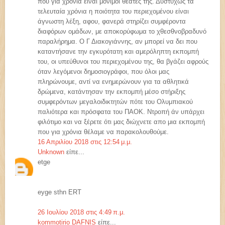
που για χρόνια είναι μόνιμοι θεατές της. Δυστυχώς τα
τελευταία χρόνια η ποιότητα του περιεχομένου είναι
άγνωστη λέξη, αφου, φανερά στηρίζει συμφέροντα
διαφόρων ομάδων, με αποκορύφωμα το χθεσθνοβραδυνό
παραλήρημα. Ο Γ Διακογιάννης, αν μπορεί να δει που
καταντήσανε την εγκυρότατη και αμερόληπτη εκπομπή
του, οι υπεύθυνοι του περιεχομένου της, θα βγάζει αφρούς
όταν λεγόμενοι δημοσιογράφοι, που όλοι μας
πληρώνουμε, αντί να ενημερώνουν για τα αθλητικά
δρώμενα, κατάντησαν την εκπομπή μέσο στήριξης
συμφερόντων μεγαλοιδικτητών πότε του Ολυμπιακού
παλιότερα και πρόσφατα του ΠΑΟΚ. Ντροπή άν υπάρχει
φιλότιμο και να ξέρετε ότι μας διώχνετε απο μια εκπομπή
που για χρόνια θέλαμε να παρακολουθούμε.
16 Απριλίου 2018 στις 12:54 μ.μ.
Unknown
είπε...
etge
eyge sthn ERT
26 Ιουλίου 2018 στις 4:49 π.μ.
kommotirio DAFNIS
είπε...