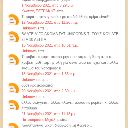
1 Νοεμβρίου 2021 στις 3:29 μ.μ.
Κωστας ΠΕΤΡΑΚΗΣ
είπε...
Τι φοράτε στην γυναίκα ρε παιδιά έλεος κρίμα είναι!!!
12 Νοεμβρίου 2021 στις 11:26 π.μ.
Unknown
είπε...
ΒΑΛΤΕ ΛΊΓΟ ΑΚΟΜΑ FAT UNICORNS ΤΙ ΤΟΥΣ ΚΟΨΑΤΕ
ΣΤΑ 10 ΛΕΠΤΑ
15 Νοεμβρίου 2021 στις 10:51 π.μ.
Unknown
είπε...
Τι φοβασαι κυριε πιταρα μην σου φαμε τη θεση απο το
κρεβετη μεθ παρτην ολη για σενα μιασ και εχει και πολλα
ενσυμα του χαραμοφαει
18 Νοεμβρίου 2021 στις 1:55 π.μ.
Unknown
είπε...
ουστ κρατικοδιαιτοι
20 Νοεμβρίου 2021 στις 2:59 μ.μ.
Unknown
είπε...
άλλος σφίγγεται, άλλος κλάνει, άλλος τις μυρίζει, κι άλλος
λιποθυμά
21 Νοεμβρίου 2021 στις 11:18 μ.μ.
Πατσουράκης Μιχάλης
είπε...
Κωνσταντίνα μικρή διόρθωση...η Αξενέρ...