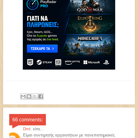
66 comments:
Dmt.
είπε...
Είμαι συντηρητής αρχαιοτήτων με πανεπιστημιακές