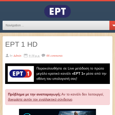
Navigation ...
ΕΡΤ 1 HD
by
Admin
9:58 μ.μ.
66 comments
Παρακολουθήστε σε Live μετάδοση το πρώτο
μεγάλο κρατικό κανάλι
«EΡT 1»
μέσα από την
οθόνη του υπολογιστή σας!
Πρόβλημα με την αναπαραγωγή;
Αν το κανάλι δεν λειτουργεί,
δοκιμάστε αυτόν τον εναλλακτικό σύνδεσμο
.