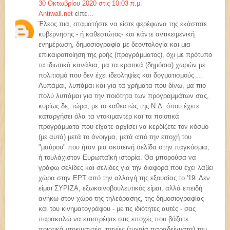
30 Οκτωβρίου 2020 στις 10:03 π.μ.
Antiwall.net
είπε...
Έλεος πια, σταματήστε να είστε φερέφωνα της εκάστοτε
κυβέρνησης - ή καθεστώτος- και κάντε αντικειμενική
ενημέρωση, δημοσιογραφία με δεοντολογία και μια
επικαιροποίηση της ροής (προγράμματος), όχι με πρότυπο
τα ιδιωτικά κανάλια, μα τα κρατικά (δημόσια) χωρών με
πολιτισμό που δεν έχει ιδεοληψίες και δογματισμούς ...
Λυπάμαι, λυπάμαι και για τα χρήματα που δίνω, μα πιο
πολύ λυπάμαι για την ποιότητα των προγραμμάτων σας,
κυρίως δε, τώρα, με το καθεστώς της Ν.Δ. όπου έχετε
καταργήσει όλα τα ντοκιμαντέρ και τα ποιοτικά
προγράμματα που είχατε αρχίσει να κερδίζετε τον κόσμο
(με αυτά) μετά το άνοιγμα, μετά από την εποχή του
"μαύρου" που ήταν μια σκοτεινή σελίδα στην παγκόσμια,
ή τουλάχιστον Ευρωπαϊκή ιστορία. Θα μπορούσα να
γράφω σελίδες και σελίδες για την διαφορά που έχει λάβει
χώρα στην ΕΡΤ από την αλλαγή της εξουσίας το '19. Δεν
είμαι ΣΥΡΙΖΑ, εξωκοινοβουλευτικός είμαι, αλλά επειδή
ανήκω στον χώρο της τηλεόρασης, της δημοσιογραφίας
και του κινηματογράφου - με τις ιδιότητες αυτές - σας
παρακαλώ να επιστρέψτε στις εποχές που βάζατε
ποιοτικά ντοκιμαντέρ, ταινίες (τυχαία παραδείγματα) του