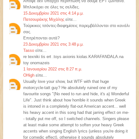
Απόψε δεν υπάρχει περίπτωση να δούμε ΕΡΤ ζωντανά.
Μπλοκάρει σε όλες τις σελίδες.
15 Δεκεμβρίου 2021 στις 4:14 μ.μ.
Πατσουράκης Μιχάλης
είπε...
Τούρκικες τσόντες-διαφημίσεις παρεμβάλλονται στο κανάλι
σας.
Επιτρέπονται αυτά?
23 Δεκεμβρίου 2021 στις 3:48 μ.μ.
Tasso
είπε...
re texniki tis ert .toys axionis kiolas.KARAFANDALA.na
toy onomazeis
1 Ιανουαρίου 2022 στις 8:27 π.μ.
OHigh
είπε...
Usually love your show, but WTF with that huge
motorcycle-tatt guy? He absolutely ruined one of my
favourite songs "(No need to run and hide, it's a) Wonderful
Life". Just think about how horrible it sounds when Greek
is intoned in a completely flat-out American accent... well
his heavy accent in this song had that jarring effect on me-
- totally put me off, so I switched channels. Singers please
at least make some attempt to soften your heavy Greek
accents when singing English lyrics (unless you're doing it
for comedic effect), otherwise it sounds absolutely