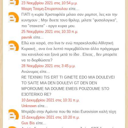
23 Νοεμβρίου 2021 στις 10:54 μ.μ.
Μαιρη Τσαμη-Σπυροπουλου
είπε...
ΓΙΑΤΙ η κυρία Χριστοφιλέα μιλαει σαν ρομποτ, λες και την
κυνηγουν ; Μην δινετε τονο θριλερ, μιλατε "φυσιολογικα",
πιο "στακατα" - αργα κυρια μου.
25 Νοεμβρίου 2021 στις 10:33 π.μ.
pavnik
είπε...
Εδώ και καιρό, στο live tv ενώ παρακολουθώ Αθλητική
Κυριακή , ανα ένα λεπτό παρεμβάλλεται άλλο πρόγραμμα
του καναλιού και ξανά μετά το ίδιο . Ελεος , δεν μπορείτε
να το διορθώσετε?
28 Νοεμβρίου 2021 στις 3:45 μ.μ.
Ανώνυμος είπε...
RE TEXNIKI TIS ERT TI GINETE EDO MIA DOULEVEI
TO SAITE MIA DEN DOULEVI GT DEN DEN
MPOROUME NA DOUME EMEIS POUZOUME STO
E3OTERIKO RE?
10 Δεκεμβρίου 2021 στις 10:31 π.μ.
Unknown
είπε...
Μπράβο στην Αμάντα που θα πάει Eurovision καλή τύχη
15 Δεκεμβρίου 2021 στις 10:20 π.μ.
Gus Bis
είπε...