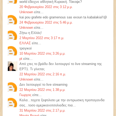
world έδειχνε αθλητική Κυριακή. Τόκοψε?
20 Φεβρουαρίου 2022 στις 3:12 μ.μ.
Unknown
είπε...
kai pou grafete edo gramenous sas exoun ta kabalakia!!@
24 Φεβρουαρίου 2022 στις 5:46 μ.μ.
Unknown
είπε...
Ζήτω η Ελλάς!
2 Μαρτίου 2022 στις 3:17 π.μ.
ΕΛΛΑΣ
είπε...
τραγικοί
10 Μαρτίου 2022 στις 3:26 μ.μ.
pt
είπε...
Από χτες το βράδυ δεν λειτουργεί το live streaming της
ΕΡΤ1. Τι γίνεται;
22 Μαρτίου 2022 στις 2:16 π.μ.
Unknown
είπε...
Δεν λειτουργεί το live streaming
22 Μαρτίου 2022 στις 1:38 μ.μ.
Γιωργος
είπε...
Καλα...τοχετε ξεφτιλισει με την αντιρωσικη προπαγανδα
σας...τοσο αμερικανοτσολιαδες πια...
31 Μαρτίου 2022 στις 2:17 μ.μ.
Μαρία Βεργή
είπε...