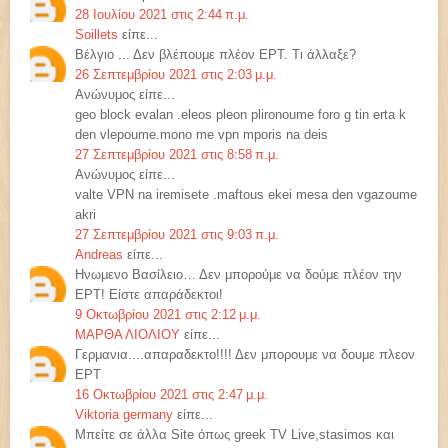
28 Ιουλίου 2021 στις 2:44 π.μ.
Soillets
είπε...
Βέλγιο ... Δεν βλέπουμε πλέον ΕΡΤ. Τι άλλαξε?
26 Σεπτεμβρίου 2021 στις 2:03 μ.μ.
Ανώνυμος είπε...
geo block evalan .eleos pleon plironoume foro g tin erta k
den vlepoume.mono me vpn mporis na deis
27 Σεπτεμβρίου 2021 στις 8:58 π.μ.
Ανώνυμος είπε...
valte VPN na iremisete .maftous ekei mesa den vgazoume
akri
27 Σεπτεμβρίου 2021 στις 9:03 π.μ.
Andreas
είπε...
Ηνωμενο Βασίλειο… Δεν μπορούμε να δούμε πλέον την
ΕΡΤ! Είστε απαράδεκτοι!
9 Οκτωβρίου 2021 στις 2:12 μ.μ.
ΜΑΡΘΑ ΛΙΟΛΙΟΥ
είπε...
Γερμανια....απαραδεκτο!!!! Δεν μπορουμε να δουμε πλεον
ΕΡΤ
16 Οκτωβρίου 2021 στις 2:47 μ.μ.
Viktoria germany
είπε...
Μπείτε σε άλλα Site όπως greek TV Live,stasimos και