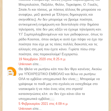
Μπερτολούτσι, Παζολίνι, Φελίνι, Ταρκόφσκι, Ο. Γουέλς,
Σπαϊκ Λι και τόσους, με πόσους άλλους θα μπορούσα να
αναφέρω, μαζί φυσικά με Έλληνες δημιουργούς και
σκηνοθέτες). Αν δεν μπορούμε να βρούμε ποιότητα,
αντικειμενική ενημέρωση και δεοντολογία στην δημόσια
τηλεόραση, τότε δεν μας αξίζει να έχουμε τηλεόραση καν.
Υ.Γ Συμπεριλαμβανομένων και των ραδιοφώνων, όπως το
ράδιο Kosmos, όπου ακόμη κι αυτό έχει πάψει να έχει την
ποιότητα που είχε με τις τόσες πολλές διακοπές και τις
αλλαγές στη ροή που έχετε κάνει. Γυρίστε πίσω στην
ποιότητα, σας παρακαλούμε! Ευχαριστώ.
19 Νοεμβρίου 2020 στις 8:25 π.μ.
Unknown
είπε...
Θα ήθελα να ρωτήσω κάτι που δεν θίγει κανένας. Ακούω
για ΥΠΟΧΡΕΩΤΙΚΟ ΕΜΒΟΛΙΟ και θέλω να ρωτήσω:
ΟΛΑ τα εμβόλια υποχρεωτικά δεν είναι;;;; Μπορούμε να
γράψουμε το παιδί μας στο σχολείο,να εισαχθούμε στο
νοσοκομείο ή να πάει ένας νέος στο στρατό/
κατασκηνώσεις κλπ. αν δεν έχει κάνει όλα τα
υποχρεωτικά εμβόλια;;;;;
5 Φεβρουαρίου 2021 στις 4:09 π.μ.
Unknown
είπε...