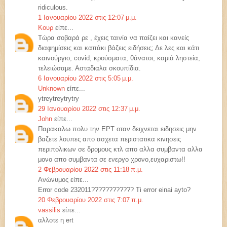
ridiculous.
1 Ιανουαρίου 2022 στις 12:07 μ.μ.
Κουρ
είπε...
Τώρα σοβαρά ρε , έχεις ταινία να παίζει και κανείς
διαφημίσεις και καπάκι βάζεις ειδήσεις; Δε λες και κάτι
καινούργιο, covid, κρούσματα, θάνατοι, καμιά ληστεία,
τελειώσαμε. Ασταδιαλα σκουπίδια.
6 Ιανουαρίου 2022 στις 5:05 μ.μ.
Unknown
είπε...
ytreytreytrytry
29 Ιανουαρίου 2022 στις 12:37 μ.μ.
John
είπε...
Παρακαλω πολυ την ΕΡΤ οταν δειχνεται ειδησεις μην
βαζετε λουπες απο ασχετα περιστατικα κινησεις
περιπολικων σε δρομους κτλ απο αλλα συμβαντα αλλα
μονο απο συμβαντα σε ενεργο χρονο,ευχαριστω!!
2 Φεβρουαρίου 2022 στις 11:18 π.μ.
Ανώνυμος είπε...
Error code 232011???????????? Ti error einai ayto?
20 Φεβρουαρίου 2022 στις 7:07 π.μ.
vassilis
είπε...
αλλοτε η ert