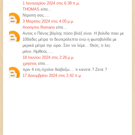
1 Ιανουαρίου 2024 στις 6:38 π.μ.
THOMAS
είπε...
Ντροπη σας.....
3 Μαρτίου 2024 στις 4:05 μ.μ.
Anonymo Romano
είπε...
Αυτος ο Πάνος βόγλης πόσο βλάξ είναι. Η βολιδα παει με
100αδες μέτρα το δευτερόλεπτο ενώ η φωτοβολίδα με
μερικά μέτρα την ώρα. Σαν να λέμε... Θεός; τι λες
μόνο..Ημίθεος.....
18 Ιουνίου 2024 στις 2:26 μ.μ.
χρηστος
είπε...
πριν 4 ετη σχολια διαβαζω.... τι κανετε ? Ζειτε ?
17 Δεκεμβρίου 2024 στις 2:42 π.μ.