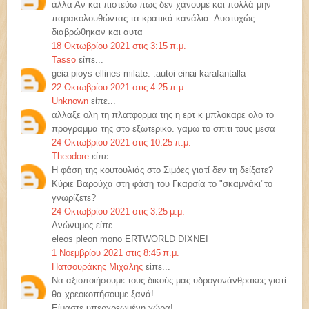
άλλα Αν και πιστεύω πως δεν χάνουμε και πολλά μην
παρακολουθώντας τα κρατικά κανάλια. Δυστυχώς
διαβρώθηκαν και αυτα
18 Οκτωβρίου 2021 στις 3:15 π.μ.
Tasso
είπε...
geia pioys ellines milate. .autoi einai karafantalla
22 Οκτωβρίου 2021 στις 4:25 π.μ.
Unknown
είπε...
αλλαξε ολη τη πλατφορμα της η ερτ κ μπλοκαρε ολο το
προγραμμα της στο εξωτερικο. γαμω το σπιτι τους μεσα
24 Οκτωβρίου 2021 στις 10:25 π.μ.
Theodore
είπε...
Η φάση της κουτουλιάς στο Σιμόες γιατί δεν τη δείξατε?
Κύριε Βαρούχα στη φάση του Γκαρσία το "σκαμνάκι"το
γνωρίζετε?
24 Οκτωβρίου 2021 στις 3:25 μ.μ.
Ανώνυμος είπε...
eleos pleon mono ERTWORLD DIXNEI
1 Νοεμβρίου 2021 στις 8:45 π.μ.
Πατσουράκης Μιχάλης
είπε...
Να αξιοποιήσουμε τους δικούς μας υδρογονάνθρακες γιατί
θα χρεοκοπήσουμε ξανά!
Είμαστε υπερχρεωμένη χώρα!