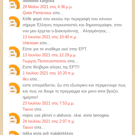
Ieeeeeee kargiolia
29 Μαΐου 2021 στις 4:36 μ.μ.
Quite Pernicious
είπε...
Κάθε φορά που ακούω την περιγραφή που κάνουν
σήμερα Έλληνες παρουσιαστές και δημοσιογράφοι, στον
νου μου έρχεται ο Διακογιάννης... Αλησμόνητος...
13 Ιουνίου 2021 στις 10:40 π.μ.
Unknown
είπε...
Είστε για τα ανάθεμα εκεί στην ΕΡΤ.
13 Ιουνίου 2021 στις 12:29 μ.μ.
Γιωργος Παπαναστασιου
είπε...
Ειστε θληβεροι αλητες της ΕΡΤ!!
1 Ιουλίου 2021 στις 10:20 π.μ.
ilko
είπε...
ειστε απαραδεκτοι, ζω στο εξωτερικο και περιμενουμε πως
και πως να δουμε το προγραμμα και μονο error βγαζει,
ημαρτον!
23 Ιουλίου 2021 στις 7:53 μ.μ.
Tasso
είπε...
mipos sas plironi o alafusos..skai..eiste lamogeia
24 Ιουλίου 2021 στις 2:07 π.μ.
Tasso
είπε...
telika eiste poli malakkkkkes