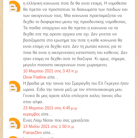
η ελληνικη κοινωνια ποτε δε θα ειναι ετοιμη. Η νομοθεσια
θα πρεπει να προστατευει τα διακιωματα των παιδιων και
των οικογενειων τους. Μια κοινωνια προετοιμαζεται να
δεχθει το διαφορετικο μεσω της προοδευτικης νομοθεσιας.
Τα παιδια υπαρχουν και θα πρεπει η κοινωνια να τα
δεχθει ειτε της αρεσει αρχικα ειτε οχι. Δεν γινεται να
βασιζομαστε στο ερωτημα του ποτε η καθε κοινωνια θα
ειναι ετοιμη να δεχθει κατι. Δεν τη ρωταει κανεις για το
ποια θα ειναι η οικογενειακη κατασταση του καθενος. Δεν
ηταν ετοιμη να δεχθει ουτε τα διαζυγια. Κι ομως, σημερα,
μεγαλο ποσοστο οικογενειων ειναι χωρισμενες
10 Μαρτίου 2021 στις 3:43 π.μ.
Dixie Flatline
είπε...
Η βραδια με την ταινια του Σμαραγδη του Ελ Γκρεγκο ήταν
ωραια. Ειδα την ταινια μαζι με τον σπιτονοικοκυρη μου.
Γενικα δε μας αρεσε αλλα επιλεγετε καλες ταινιες εδω
στον αλφα.
23 Μαρτίου 2021 στις 4:45 μ.μ.
κεραμβος
είπε...
Ενας Λίαμ Νίσον που σας χρειαζεται.
13 Μαΐου 2021 στις 1:50 π.μ.
PatrasDim
είπε...