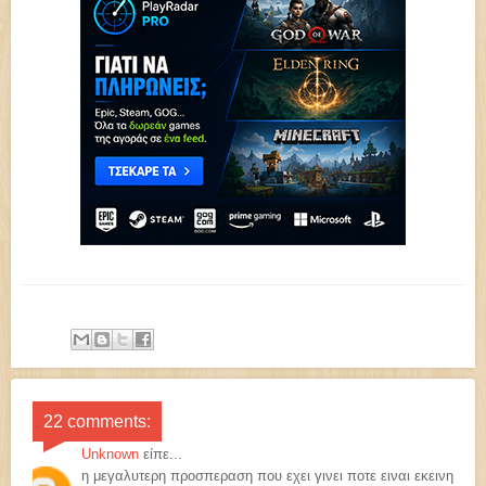
22 comments:
Unknown
είπε...
η μεγαλυτερη προσπεραση που εχει γινει ποτε ειναι εκεινη