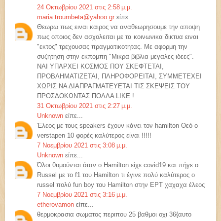
24 Οκτωβρίου 2021 στις 2:58 μ.μ.
maria.troumbeta@yahoo.gr
είπε...
Θεωρω πως ειναι καιρος να αναθεωρησουμε την αποψη
πως οποιος δεν ασχολειται με τα κοινωνικα δικτυα ειναι
"εκτος" τρεχουσας πραγματικοτητας. Με αφορμη την
συζητηση στην εκπομπη "Μικρα βιβλια μεγαλες ιδεες".
ΝΑΙ ΥΠΑΡΧΕΙ ΚΟΣΜΟΣ ΠΟΥ ΣΚΕΦΤΕΤΑΙ,
ΠΡΟΒΛΗΜΑΤΙΖΕΤΑΙ, ΠΛΗΡΟΦΟΡΕΙΤΑΙ, ΣΥΜΜΕΤΕΧΕΙ
ΧΩΡΙΣ ΝΑ ΔΙΑΠΡΑΓΜΑΤΕΥΕΤΑΙ ΤΙΣ ΣΚΕΨΕΙΣ ΤΟΥ
ΠΡΟΣΔΟΚΩΝΤΑΣ ΠΟΛΛΑ LIKΕ !
31 Οκτωβρίου 2021 στις 2:27 μ.μ.
Unknown
είπε...
Έλεος με τους speakers έχουν κάνει τον hamilton Θεό ο
verstapen 10 φορές καλύτερος είναι !!!!!
7 Νοεμβρίου 2021 στις 3:08 μ.μ.
Unknown
είπε...
Όλοι θυμούνται όταν ο Hamilton είχε covid19 και πήγε ο
Russel με το f1 του Hamilton τι έγινε πολύ καλύτερος ο
russel πολύ fun boy του Hamilton στην ΕΡΤ χαχαχα έλεος
7 Νοεμβρίου 2021 στις 3:16 μ.μ.
etherovamon
είπε...
θερμοκρασια σωματος περιπου 25 βαθμοι οχι 36{αυτο