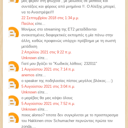
μας φέραν στη φτώχεια , με μειώσεις σε μισθούς και
συντάξεις και φόρους από μνημόνια !!. Ο Αλέξης μπορεί,
να το Αναστρέψει!!!
22 Σεπτεμβρίου 2018 στις 1:34 μ.μ.
Παύλος
είπε...
Μονίμως στο streaming της ΕΤ2 μεταδίδονται
ανακατεμένες διαφορετικές εκπομπές η μία πάνω στην
άλλη, καθώς προφανώς υπάρχει πρόβλημα με τη σωστή
μετάδοση
2 Απριλίου 2021 στις 9:22 π.μ.
Unknown
είπε...
Γιατί μου βγάζει το "Κωδικός λάθους: 232011"
1 Αυγούστου 2021 στις 7:14 π.μ.
anemos
είπε...
o speaker της ποδηλασίας πίστας μεγάλος βλάκας....:)
5 Αυγούστου 2021 στις 3:04 π.μ.
Unknown
είπε...
ο μαρέβας θα μας κάψει όλους
5 Αυγούστου 2021 στις 7:52 π.μ.
Unknown
είπε...
ποιος alonso? τιποτα δεν συγκρίνεται με το προσπερασμα
του Ηakkinen στον Schumacher περνώντας πρώτα τον
zonda....