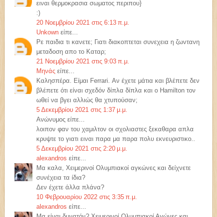
ειναι θερμοκρασια σωματος περιπου}
:)
20 Νοεμβρίου 2021 στις 6:13 π.μ.
Unkown
είπε...
Ρε παιδια τι κανετε; Γιατι διακοπτεται συνεχεια η ζωντανη
μεταδοση απο το Καταρ;
21 Νοεμβρίου 2021 στις 9:03 π.μ.
Μηνάς
είπε...
Καλησπέρα. Είμαι Ferrari. Αν έχετε μάτια και βλέπετε δεν
βλέπετε ότι είναι σχεδόν δίπλα δίπλα και ο Hamilton τον
ωθεί να βγει αλλιώς θα χτυπούσαν;
5 Δεκεμβρίου 2021 στις 1:37 μ.μ.
Ανώνυμος είπε...
λοιπον φαν του χαμιλτον οι σχολιαστες ξεκαθαρα απλα
κρυψτε το γιατι ειναι παρα μα παρα πολυ εκνευριστικο..
5 Δεκεμβρίου 2021 στις 2:20 μ.μ.
alexandros
είπε...
Μα καλα, Χειμερινοί Ολυμπιακοί αγκώνες και δείχνετε
συνέχεια τα ίδια?
Δεν έχετε άλλα πλάνα?
10 Φεβρουαρίου 2022 στις 3:35 π.μ.
alexandros
είπε...
Μα είναι δυνατόν? Χειμερινοί Ολυμπιακοί Αγώνες και