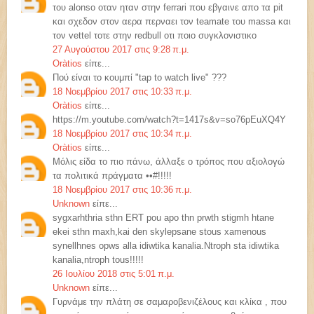
του alonso οταν ηταν στην ferrari που εβγαινε απο τα pit
και σχεδον στον αερα περναει τον teamate του massa και
τον vettel τοτε στην redbull οτι ποιο συγκλονιστικο
27 Αυγούστου 2017 στις 9:28 π.μ.
Oràtios
είπε...
Πού είναι το κουμπί "tap to watch live" ???
18 Νοεμβρίου 2017 στις 10:33 π.μ.
Oràtios
είπε...
https://m.youtube.com/watch?t=1417s&v=so76pEuXQ4Y
18 Νοεμβρίου 2017 στις 10:34 π.μ.
Oràtios
είπε...
Μόλις είδα το πιο πάνω, άλλαξε ο τρόπος που αξιολογώ
τα πολιτικά πράγματα ••#!!!!!
18 Νοεμβρίου 2017 στις 10:36 π.μ.
Unknown
είπε...
sygxarhthria sthn ERT pou apo thn prwth stigmh htane
ekei sthn maxh,kai den skylepsane stous xamenous
synellhnes opws alla idiwtika kanalia.Ntroph sta idiwtika
kanalia,ntroph tous!!!!!
26 Ιουλίου 2018 στις 5:01 π.μ.
Unknown
είπε...
Γυρνάμε την πλάτη σε σαμαροβενιζέλους και κλίκα , που