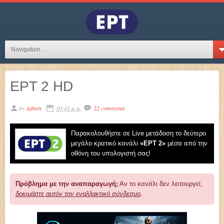
Navigation ...
ΕΡΤ 2 HD
by
Admin
10:41 μ.μ.
22 comments
Παρακολουθήστε σε Live μετάδοση το δεύτερο
μεγάλο κρατικό κανάλι
«EΡT 2»
μέσα από την
οθόνη του υπολογιστή σας!
Πρόβλημα με την αναπαραγωγή;
Αν το κανάλι δεν λειτουργεί,
δοκιμάστε αυτόν τον εναλλακτικό σύνδεσμο
.