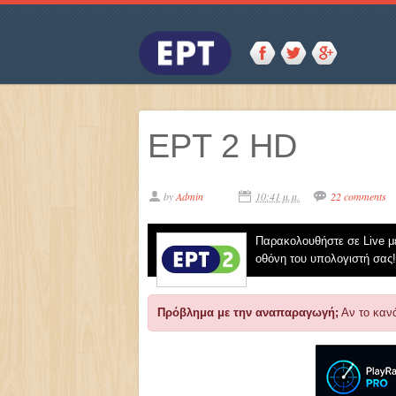
ΕΡΤ 2 HD
by
Admin
10:41 μ.μ.
22 comments
Παρακολουθήστε σε Live μ
οθόνη του υπολογιστή σας!
Πρόβλημα με την αναπαραγωγή;
Αν το κανά