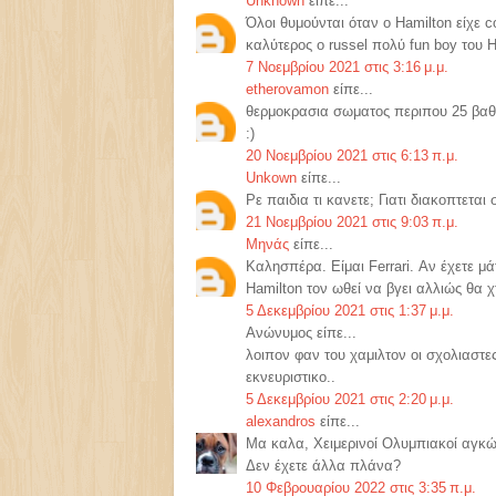
Unknown
είπε...
Όλοι θυμούνται όταν ο Hamilton είχε co
καλύτερος ο russel πολύ fun boy του
7 Νοεμβρίου 2021 στις 3:16 μ.μ.
etherovamon
είπε...
θερμοκρασια σωματος περιπου 25 βαθμ
:)
20 Νοεμβρίου 2021 στις 6:13 π.μ.
Unkown
είπε...
Ρε παιδια τι κανετε; Γιατι διακοπτετα
21 Νοεμβρίου 2021 στις 9:03 π.μ.
Μηνάς
είπε...
Καλησπέρα. Είμαι Ferrari. Αν έχετε μά
Hamilton τον ωθεί να βγει αλλιώς θα 
5 Δεκεμβρίου 2021 στις 1:37 μ.μ.
Ανώνυμος είπε...
λοιπον φαν του χαμιλτον οι σχολιαστ
εκνευριστικο..
5 Δεκεμβρίου 2021 στις 2:20 μ.μ.
alexandros
είπε...
Μα καλα, Χειμερινοί Ολυμπιακοί αγκών
Δεν έχετε άλλα πλάνα?
10 Φεβρουαρίου 2022 στις 3:35 π.μ.