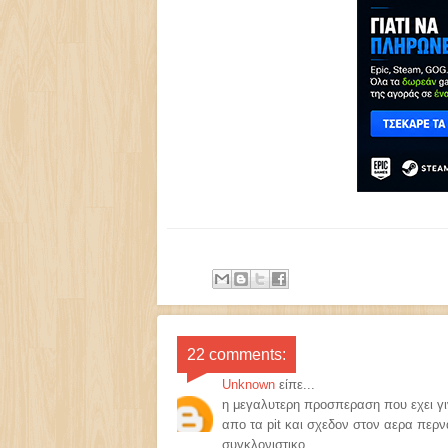
22 comments:
Unknown
είπε...
η μεγαλυτερη προσπεραση που εχει γινε
απο τα pit και σχεδον στον αερα περναε
συγκλονιστικο