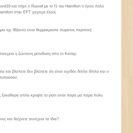
vid19 και πήγε ο Russel με το f1 του Hamilton τι έγινε πολύ
 Hamilton στην ΕΡΤ χαχαχα έλεος
οι οχι 36{αυτο ειναι θερμοκρασια σωματος περιπου}
ι συνεχεια η ζωντανη μεταδοση απο το Καταρ;
τια και βλέπετε δεν βλέπετε ότι είναι σχεδόν δίπλα δίπλα και ο
χτυπούσαν;
ες ξεκαθαρα απλα κρυψτε το γιατι ειναι παρα μα παρα πολυ
ες και δείχνετε συνέχεια τα ίδια?