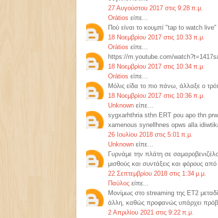
27 Αυγούστου 2017 στις 9:28 π.μ.
Oràtios
είπε...
Πού είναι το κουμπί "tap to watch live"
18 Νοεμβρίου 2017 στις 10:33 π.μ.
Oràtios
είπε...
https://m.youtube.com/watch?t=141
18 Νοεμβρίου 2017 στις 10:34 π.μ.
Oràtios
είπε...
Μόλις είδα το πιο πάνω, άλλαξε ο τρό
18 Νοεμβρίου 2017 στις 10:36 π.μ.
Unknown
είπε...
sygxarhthria sthn ERT pou apo thn prw
xamenous synellhnes opws alla idiwtika 
26 Ιουλίου 2018 στις 5:01 π.μ.
Unknown
είπε...
Γυρνάμε την πλάτη σε σαμαροβενιζέλου
μισθούς και συντάξεις και φόρους από 
22 Σεπτεμβρίου 2018 στις 1:34 μ.μ.
Παύλος
είπε...
Μονίμως στο streaming της ΕΤ2 μεταδ
άλλη, καθώς προφανώς υπάρχει πρόβ
2 Απριλίου 2021 στις 9:22 π.μ.