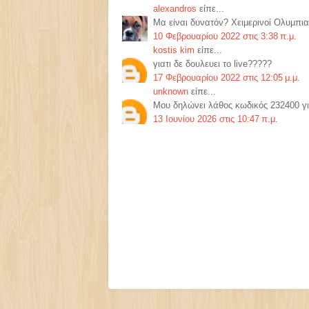
alexandros
είπε...
Μα είναι δυνατόν? Χειμερινοί Ολυμπιακ
10 Φεβρουαρίου 2022 στις 3:38 π.μ.
kostis kim
είπε...
γιατι δε δουλευει το live?????
17 Φεβρουαρίου 2022 στις 12:05 μ.μ.
unknown
είπε...
Μου δηλώνει λάθος κωδικός 232400 γι
13 Ιουνίου 2026 στις 10:47 π.μ.