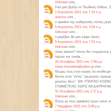
Unknown
είπε...
Γιατί μου βγάζει το "Κωδικός λάθους: 
1 Αυγούστου 2021 στις 7:14 π.μ.
anemos
είπε...
o speaker της ποδηλασίας πίστας μεγά
5 Αυγούστου 2021 στις 3:04 π.μ.
Unknown
είπε...
ο μαρέβας θα μας κάψει όλους
5 Αυγούστου 2021 στις 7:52 π.μ.
Unknown
είπε...
ποιος alonso? τιποτα δεν συγκρίνετα
πρώτα τον zonda....
24 Οκτωβρίου 2021 στις 2:58 μ.μ.
maria.troumbeta@yahoo.gr
είπε...
Θεωρω πως ειναι καιρος να αναθεωρη
δικτυα ειναι "εκτος" τρεχουσας πραγμ
μεγαλες ιδεες". ΝΑΙ ΥΠΑΡΧΕΙ ΚΟ
ΣΥΜΜΕΤΕΧΕΙ ΧΩΡΙΣ ΝΑ ΔΙΑΠΡΑΓΜΑ
31 Οκτωβρίου 2021 στις 2:27 μ.μ.
Unknown
είπε...
Έλεος με τους speakers έχουν κάνει το
7 Νοεμβρίου 2021 στις 3:08 μ.μ.