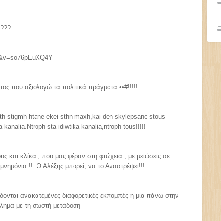
 ???
7s&v=so76pEuXQ4Y
πος που αξιολογώ τα πολιτικά πράγματα ••#!!!!!
th stigmh htane ekei sthn maxh,kai den skylepsane stous
kanalia.Ntroph sta idiwtika kanalia,ntroph tous!!!!!
ς και κλίκα , που μας φέραν στη φτώχεια , με μειώσεις σε
μνημόνια !!. Ο Αλέξης μπορεί, να το Αναστρέψει!!!
ίδονται ανακατεμένες διαφορετικές εκπομπές η μία πάνω στην
λημα με τη σωστή μετάδοση