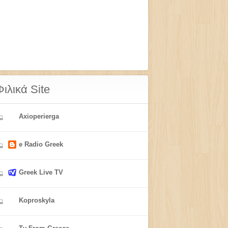
Φιλικά Site
Axioperierga
e Radio Greek
Greek Live TV
Koproskyla