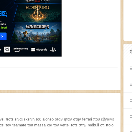
ι ποτε ειναι εκεινη του alonso οταν ηταν στην ferrari που εβγαινε
ι τον teamate του massa και τον vettel τοτε στην redbull οτι ποιο