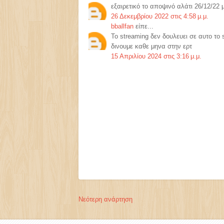
εξαιρετικό το αποψινό αλάτι 26/12/22 
26 Δεκεμβρίου 2022 στις 4:58 μ.μ.
bballfan
είπε...
Το streaming δεν δουλευει σε αυτο το s
δινουμε καθε μηνα στην ερτ
15 Απριλίου 2024 στις 3:16 μ.μ.
Νεότερη ανάρτηση