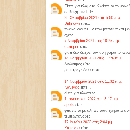
Uname
είπε...
Είστε για κλάματα.Κλείστε το το μαγ
επίδειξη του F-16.
28 Οκτωβρίου 2021 στις 5:50 π.μ.
Unknown
είπε...
πλακα κανετε. βλεπω μπασκετ και μαζι
εχετε ;
7 Νοεμβρίου 2021 στις 10:25 π.μ.
σωτηρης
είπε...
γιατι δεν δειχνει τον αρη γαμω το κερ
14 Νοεμβρίου 2021 στις 11:26 π.μ.
Ανώνυμος είπε...
ρε τι τραγωδιθα ειστε
14 Νοεμβρίου 2021 στις 11:32 π.μ.
Κανενας
είπε...
eiste για κλωτσιες
1 Ιανουαρίου 2022 στις 3:17 μ.μ.
apollo
είπε...
φτιαξτε το ρε αλητες τοσα χρηματα α
τεμπελχαναδες
17 Ιουνίου 2022 στις 2:04 μ.μ.
Κατερίνα
είπε...