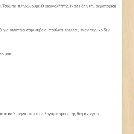
αζί.Τσάμπα πληρώνουμε.Ο εικονολήπτης έχασε όλη την αεροπορική
 για οινοποιο στην ευβοια. πουλατε τρελλα , εναν τεχνικο δεν
ατο μου
ρπατε καθε μηνα απο τους λογαριασμους της δεη.αχρηστοι