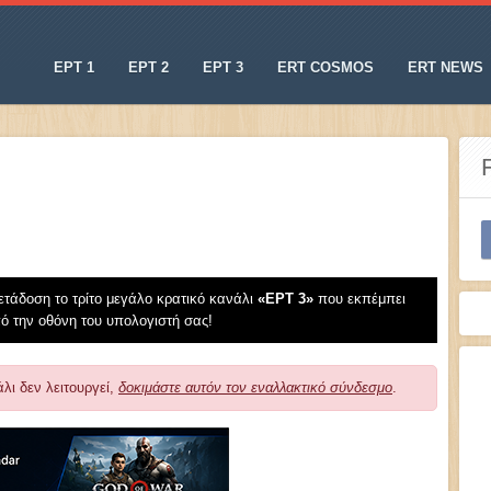
ΕΡΤ 1
ΕΡΤ 2
ΕΡΤ 3
ERT COSMOS
ERT NEWS
τάδοση το τρίτο μεγάλο κρατικό κανάλι
«EΡT 3»
που εκπέμπει
 την οθόνη του υπολογιστή σας!
λι δεν λειτουργεί,
δοκιμάστε αυτόν τον εναλλακτικό σύνδεσμο
.