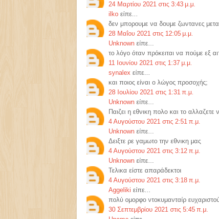
24 Μαρτίου 2021 στις 3:43 μ.μ.
ilko
είπε...
δεν μπορουμε να δουμε ζωντανες μετ
28 Μαΐου 2021 στις 12:05 μ.μ.
Unknown
είπε...
το λόγο όταν πρόκειται να πούμε εξ α
11 Ιουνίου 2021 στις 1:37 μ.μ.
synalex
είπε...
και ποιος είναι ο λώγος προσοχής;
28 Ιουλίου 2021 στις 1:31 π.μ.
Unknown
είπε...
Παιζει η εθνικη πολο και το αλλαζετε 
4 Αυγούστου 2021 στις 2:51 π.μ.
Unknown
είπε...
Δειξτε ρε γαμωτο την εθνικη μας
4 Αυγούστου 2021 στις 3:12 π.μ.
Unknown
είπε...
Τελικα είστε απαράδεκτοι
4 Αυγούστου 2021 στις 3:18 π.μ.
Aggeliki
είπε...
πολύ ομορφο ντοκυμανταίρ ευχαριστο
30 Σεπτεμβρίου 2021 στις 5:45 π.μ.