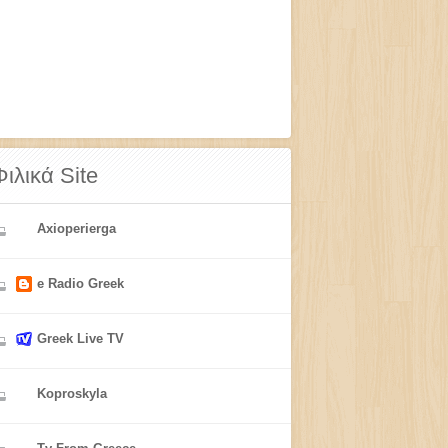
Φιλικά Site
Axioperierga
e Radio Greek
Greek Live TV
Koproskyla