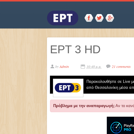
ΕΡΤ 3 HD
by
Admin
10:48 μ.μ.
21 comments
Παρακολουθήστε σε Live με
από Θεσσαλονίκη μέσα από
Πρόβλημα με την αναπαραγωγή;
Αν το κανά