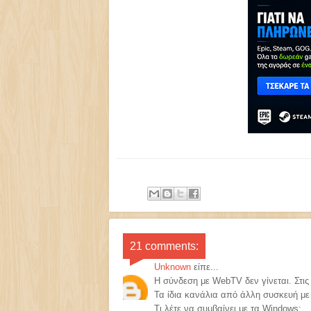
21 comments:
Unknown
είπε...
Η σύνδεση με WebTV δεν γίνεται. Στις
Τα ίδια κανάλια από άλλη συσκευή με 
Τι λέτε να συμβαίνει με τα Windows;