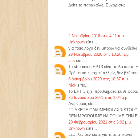
Δείτε το παρακαλώ. Ευχαριστώ
2 Νοεμβρίου 2018 στις 4:11 π.μ.
Unknown
είπε...
για ποιο λογο δεν μπορω να συνδεθω
29 Νοεμβρίου 2020 στις 10:28 π.μ.
aris
είπε...
Το streaming ΕΡΤ3 είναι πολύ κακό. Εν
Πρέπει να φτιαχτεί αλλιώς δεν βλέπετα
6 Δεκεμβρίου 2020 στις 10:57 π.μ.
Nick
είπε...
Το ΕΡΤ 3 έχει προβλήματα κάθε φορά.
26 Ιανουαρίου 2021 στις 1:04 μ.μ.
Ανώνυμος είπε...
FTIAXETE GAMIMENOI AXRISTOI G
DEN MPOROUME NA DOUME THN ET
20 Φεβρουαρίου 2021 στις 3:02 μ.μ.
Unknown
είπε...
Ξεφτίλες δεν είστε για τίποτα ικανοι