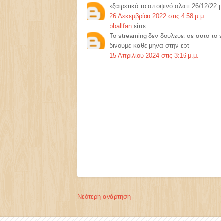
εξαιρετικό το αποψινό αλάτι 26/12/22 
26 Δεκεμβρίου 2022 στις 4:58 μ.μ.
bballfan
είπε...
Το streaming δεν δουλευει σε αυτο το s
δινουμε καθε μηνα στην ερτ
15 Απριλίου 2024 στις 3:16 μ.μ.
Νεότερη ανάρτηση