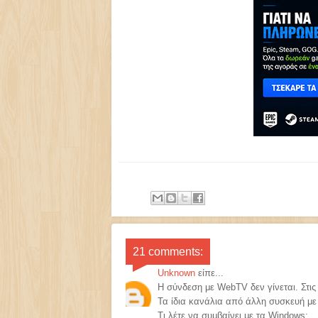
21 comments:
Unknown
είπε...
Η σύνδεση με WebTV δεν γίνεται. Στις
Τα ίδια κανάλια από άλλη συσκευή με 
Τι λέτε να συμβαίνει με τα Windows;