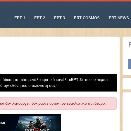
ΕΡΤ 1
ΕΡΤ 2
ΕΡΤ 3
ERT COSMOS
ERT NEWS
τάδοση το τρίτο μεγάλο κρατικό κανάλι
«EΡT 3»
που εκπέμπει
 την οθόνη του υπολογιστή σας!
λι δεν λειτουργεί,
δοκιμάστε αυτόν τον εναλλακτικό σύνδεσμο
.