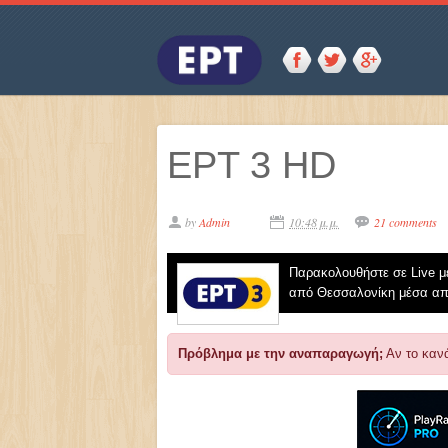
ΕΡΤ 3 HD
by
Admin
10:48 μ.μ.
21 comments
Παρακολουθήστε σε Live με
από Θεσσαλονίκη μέσα από
Πρόβλημα με την αναπαραγωγή;
Αν το κανά