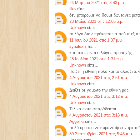
24 Μαρτίου 2021 στις 3:43 μ.μ.
ilko
είπε...
δεν μπορουμε να δουμε ζωντανες μετ
28 Μαΐου 2021 στις 12:05 μ.μ.
Unknown
είπε...
το λόγο όταν πρόκειται να πούμε εξ α
11 Ιουνίου 2021 στις 1:37 μ.μ.
synalex
είπε...
και ποιος είναι ο λώγος προσοχής;
28 Ιουλίου 2021 στις 1:31 π.μ.
Unknown
είπε...
Παιζει η εθνικη πολο και το αλλαζετε 
4 Αυγούστου 2021 στις 2:51 π.μ.
Unknown
είπε...
Δειξτε ρε γαμωτο την εθνικη μας
4 Αυγούστου 2021 στις 3:12 π.μ.
Unknown
είπε...
Τελικα είστε απαράδεκτοι
4 Αυγούστου 2021 στις 3:18 π.μ.
Aggeliki
είπε...
πολύ ομορφο ντοκυμανταίρ ευχαριστο
30 Σεπτεμβρίου 2021 στις 5:45 π.μ.