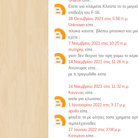
Uname
είπε...
Είστε για κλάματα.Κλείστε το το μαγ
επίδειξη του F-16.
28 Οκτωβρίου 2021 στις 5:50 π.μ.
Unknown
είπε...
πλακα κανετε. βλεπω μπασκετ και μαζι
εχετε ;
7 Νοεμβρίου 2021 στις 10:25 π.μ.
σωτηρης
είπε...
γιατι δεν δειχνει τον αρη γαμω το κερ
14 Νοεμβρίου 2021 στις 11:26 π.μ.
Ανώνυμος είπε...
ρε τι τραγωδιθα ειστε
14 Νοεμβρίου 2021 στις 11:32 π.μ.
Κανενας
είπε...
eiste για κλωτσιες
1 Ιανουαρίου 2022 στις 3:17 μ.μ.
apollo
είπε...
φτιαξτε το ρε αλητες τοσα χρηματα α
τεμπελχαναδες
17 Ιουνίου 2022 στις 2:04 μ.μ.
Κατερίνα
είπε...