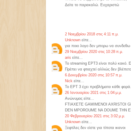
Δείτε το παρακαλώ. Ευχαριστώ
2 Νοεμβρίου 2018 στις 4:11 π.μ.
Unknown
είπε...
για ποιο λογο δεν μπορω να συνδεθω
29 Νοεμβρίου 2020 στις 10:28 π.μ.
aris
είπε...
Το streaming ΕΡΤ3 είναι πολύ κακό. Εν
Πρέπει να φτιαχτεί αλλιώς δεν βλέπετα
6 Δεκεμβρίου 2020 στις 10:57 π.μ.
Nick
είπε...
Το ΕΡΤ 3 έχει προβλήματα κάθε φορά.
26 Ιανουαρίου 2021 στις 1:04 μ.μ.
Ανώνυμος είπε...
FTIAXETE GAMIMENOI AXRISTOI G
DEN MPOROUME NA DOUME THN ET
20 Φεβρουαρίου 2021 στις 3:02 μ.μ.
Unknown
είπε...
Ξεφτίλες δεν είστε για τίποτα ικανοι