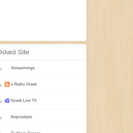
Φιλικά Site
Axioperierga
e Radio Greek
Greek Live TV
Koproskyla