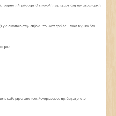
αζί.Τσάμπα πληρώνουμε.Ο εικονολήπτης έχασε όλη την αεροπορική
 για οινοποιο στην ευβοια. πουλατε τρελλα , εναν τεχνικο δεν
ατο μου
ρπατε καθε μηνα απο τους λογαριασμους της δεη.αχρηστοι