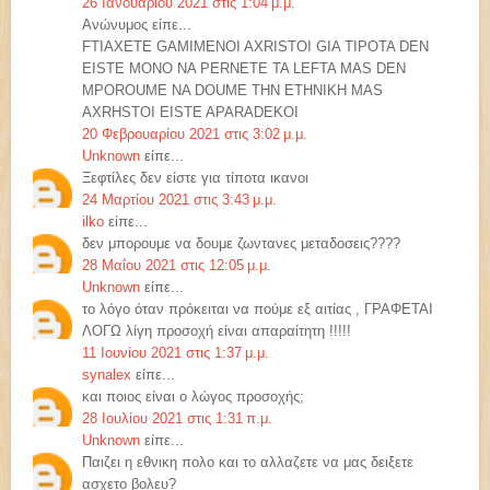
26 Ιανουαρίου 2021 στις 1:04 μ.μ.
Ανώνυμος είπε...
FTIAXETE GAMIMENOI AXRISTOI GIA TIPOTA DEN
EISTE MONO NA PERNETE TA LEFTA MAS DEN
MPOROUME NA DOUME THN ETHNIKH MAS
AXRHSTOI EISTE APARADEKOI
20 Φεβρουαρίου 2021 στις 3:02 μ.μ.
Unknown
είπε...
Ξεφτίλες δεν είστε για τίποτα ικανοι
24 Μαρτίου 2021 στις 3:43 μ.μ.
ilko
είπε...
δεν μπορουμε να δουμε ζωντανες μεταδοσεις????
28 Μαΐου 2021 στις 12:05 μ.μ.
Unknown
είπε...
το λόγο όταν πρόκειται να πούμε εξ αιτίας , ΓΡΑΦΕΤΑΙ
ΛΟΓΩ λίγη προσοχή είναι απαραίτητη !!!!!
11 Ιουνίου 2021 στις 1:37 μ.μ.
synalex
είπε...
και ποιος είναι ο λώγος προσοχής;
28 Ιουλίου 2021 στις 1:31 π.μ.
Unknown
είπε...
Παιζει η εθνικη πολο και το αλλαζετε να μας δειξετε
ασχετο βολευ?