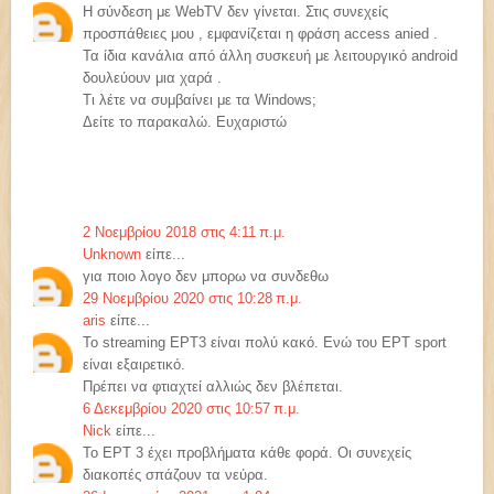
Η σύνδεση με WebTV δεν γίνεται. Στις συνεχείς
προσπάθειες μου , εμφανίζεται η φράση access anied .
Τα ίδια κανάλια από άλλη συσκευή με λειτουργικό android
δουλεύουν μια χαρά .
Τι λέτε να συμβαίνει με τα Windows;
Δείτε το παρακαλώ. Ευχαριστώ
2 Νοεμβρίου 2018 στις 4:11 π.μ.
Unknown
είπε...
για ποιο λογο δεν μπορω να συνδεθω
29 Νοεμβρίου 2020 στις 10:28 π.μ.
aris
είπε...
Το streaming ΕΡΤ3 είναι πολύ κακό. Ενώ του ΕΡΤ sport
είναι εξαιρετικό.
Πρέπει να φτιαχτεί αλλιώς δεν βλέπεται.
6 Δεκεμβρίου 2020 στις 10:57 π.μ.
Nick
είπε...
Το ΕΡΤ 3 έχει προβλήματα κάθε φορά. Οι συνεχείς
διακοπές σπάζουν τα νεύρα.