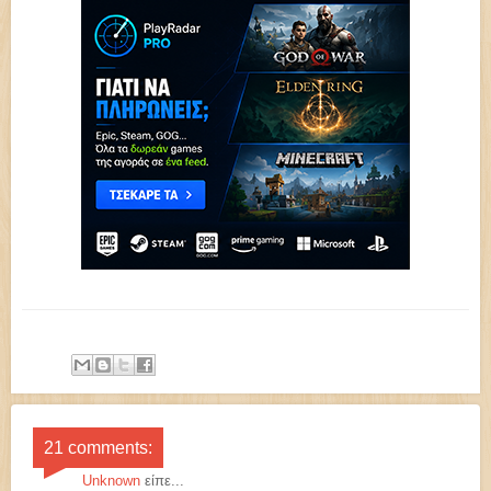
21 comments:
Unknown
είπε...