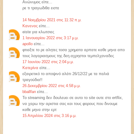
Ανώνυμος είπε...
ρε τι τραγωδιθα ειστε
14 Νοεμβρίου 2021 στις 11:32 π.μ.
Κανενας
είπε...
eiste για κλωτσιες
1 Ιανουαρίου 2022 στις 3:17 μ.μ.
apollo
είπε...
φτιαξτε το ρε αλητες τοσα χρηματα αρπατε καθε μηνα απο
τους λογαριασμους της δεη.αχρηστοι τεμπελχαναδες
17 Ιουνίου 2022 στις 2:04 μ.μ.
Κατερίνα
είπε...
εξαιρετικό το αποψινό αλάτι 26/12/22 με τα παλιά
τραγούδια!!
26 Δεκεμβρίου 2022 στις 4:58 μ.μ.
bballfan
είπε...
Το streaming δεν δουλευει σε αυτο το site ουτε στο ertflix,
να χαρω την αριστια σας και τους φορους που δινουμε
καθε μηνα στην ερτ
15 Απριλίου 2024 στις 3:16 μ.μ.