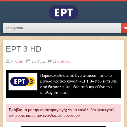
Navigation ...
ΕΡΤ 3 HD
by
Admin
10:48 μ.μ.
21 comments
Παρακολουθήστε σε Live μετάδοση το τρίτο
μεγάλο κρατικό κανάλι
«EΡT 3»
που εκπέμπει
από Θεσσαλονίκη μέσα από την οθόνη του
υπολογιστή σας!
Πρόβλημα με την αναπαραγωγή;
Αν το κανάλι δεν λειτουργεί,
δοκιμάστε αυτόν τον εναλλακτικό σύνδεσμο
.