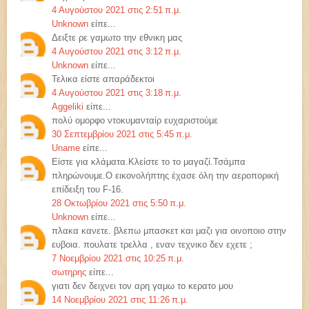
4 Αυγούστου 2021 στις 2:51 π.μ.
Unknown
είπε...
Δειξτε ρε γαμωτο την εθνικη μας
4 Αυγούστου 2021 στις 3:12 π.μ.
Unknown
είπε...
Τελικα είστε απαράδεκτοι
4 Αυγούστου 2021 στις 3:18 π.μ.
Aggeliki
είπε...
πολύ ομορφο ντοκυμανταίρ ευχαριστούμε
30 Σεπτεμβρίου 2021 στις 5:45 π.μ.
Uname
είπε...
Είστε για κλάματα.Κλείστε το το μαγαζί.Τσάμπα
πληρώνουμε.Ο εικονολήπτης έχασε όλη την αεροπορική
επίδειξη του F-16.
28 Οκτωβρίου 2021 στις 5:50 π.μ.
Unknown
είπε...
πλακα κανετε. βλεπω μπασκετ και μαζι για οινοποιο στην
ευβοια. πουλατε τρελλα , εναν τεχνικο δεν εχετε ;
7 Νοεμβρίου 2021 στις 10:25 π.μ.
σωτηρης
είπε...
γιατι δεν δειχνει τον αρη γαμω το κερατο μου
14 Νοεμβρίου 2021 στις 11:26 π.μ.